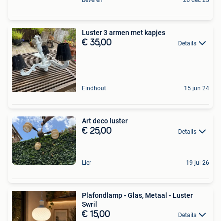
Beveren
26 dec 25
Luster 3 armen met kapjes
€ 35,00
Details
Eindhout
15 jun 24
Art deco luster
€ 25,00
Details
Lier
19 jul 26
Plafondlamp - Glas, Metaal - Luster
Swril
€ 15,00
Details