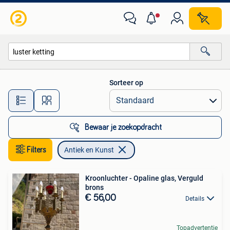
Antiek en Kunst
Sorteer op
Alle afstanden…
Bewaar je zoekopdracht
Filters
Antiek en Kunst
Kroonluchter - Opaline glas, Verguld
brons
€ 56,00
Details
Topadvertentie