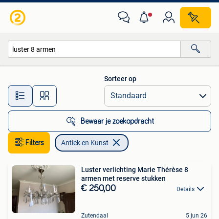
Antiek en Kunst
Sorteer op
Alle afstanden…
Bewaar je zoekopdracht
Filters
Antiek en Kunst
Luster verlichting Marie Thérèse 8
armen met reserve stukken
€ 250,00
Details
Zutendaal
5 jun 26