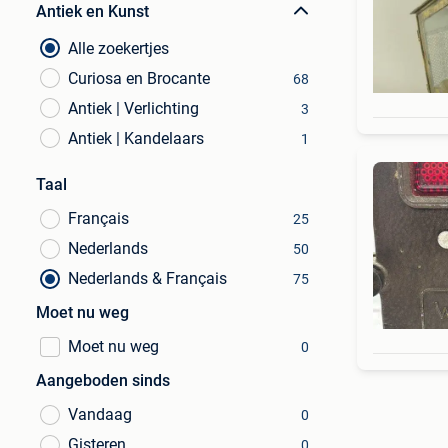
Antiek en Kunst
Alle zoekertjes
Curiosa en Brocante
68
Antiek | Verlichting
3
Antiek | Kandelaars
1
Taal
Français
25
Nederlands
50
Nederlands & Français
75
Moet nu weg
Moet nu weg
0
Aangeboden sinds
Vandaag
0
Gisteren
0