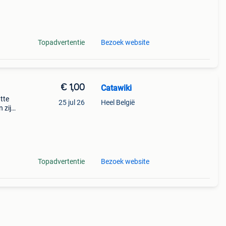
 no
Topadvertentie
Bezoek website
€ 1,00
Catawiki
tte
25 jul 26
Heel België
 zijn
Topadvertentie
Bezoek website