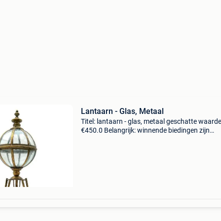
Lantaarn - Glas, Metaal
Titel: lantaarn - glas, metaal geschatte waarde
€450.0 Belangrijk: winnende biedingen zijn
exclusief 9% koperbescherming + €3 een prach
metalen sculptuur van een gotisch altaarstuk.