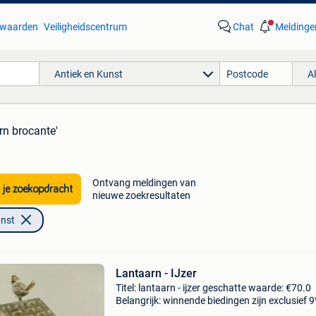
waarden
Veiligheidscentrum
Chat
Meldinge
Antiek en Kunst
A
rn brocante'
Ontvang meldingen van
 je zoekopdracht
nieuwe zoekresultaten
unst
Lantaarn - IJzer
Titel: lantaarn - ijzer geschatte waarde: €70.0
Belangrijk: winnende biedingen zijn exclusief 
koperbescherming + €3 prachtig exemplaar.lä