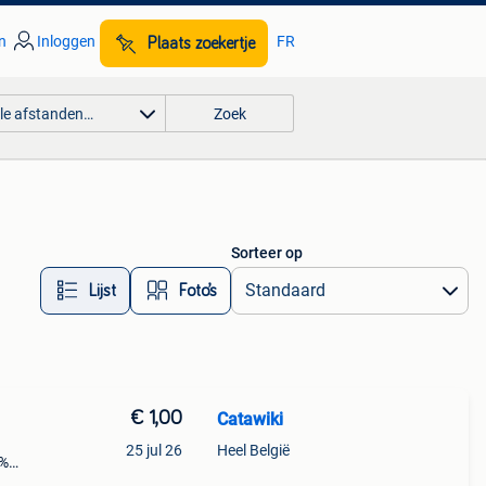
n
Inloggen
FR
Plaats zoekertje
lle afstanden…
Zoek
Sorteer op
Lijst
Foto’s
€ 1,00
Catawiki
25 jul 26
Heel België
9%
nge: