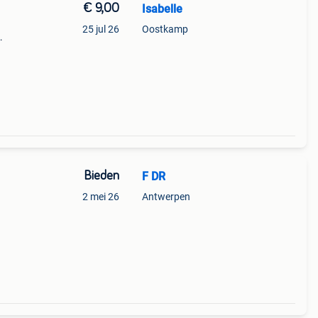
€ 9,00
Isabelle
25 jul 26
Oostkamp
Bieden
F DR
2 mei 26
Antwerpen