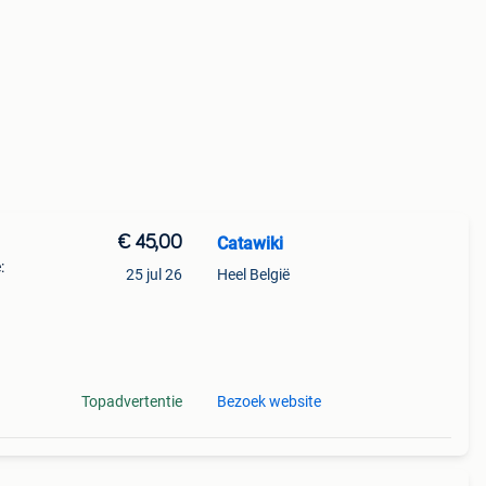
€ 45,00
Catawiki
:
25 jul 26
Heel België
tig
 Prac
Topadvertentie
Bezoek website