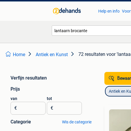
Help en info
Voor
72 resultaten
voor 'lantaa
Home
Antiek en Kunst
Verfijn resultaten
Bewaar
Prijs
Antiek en K
van
tot
€
€
Categorie
Wis de categorie