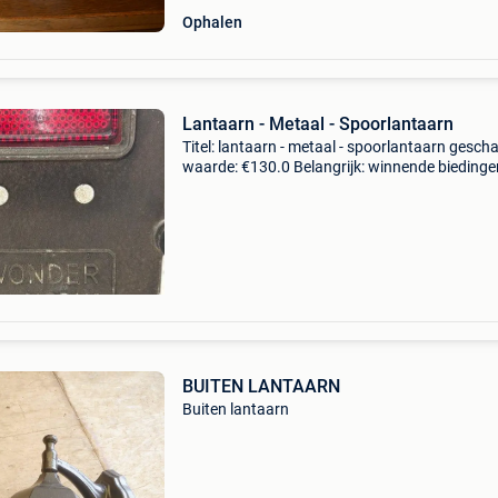
Ophalen
Lantaarn - Metaal - Spoorlantaarn
Titel: lantaarn - metaal - spoorlantaarn gescha
waarde: €130.0 Belangrijk: winnende biedingen
exclusief 9% koperbescherming + €3 franse
treinlantaarn, werkt op batterijen, niet inbeg
BUITEN LANTAARN
Buiten lantaarn