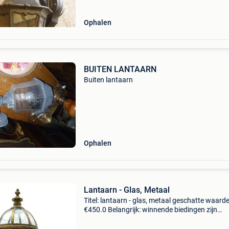
Ophalen
BUITEN LANTAARN
Buiten lantaarn
Ophalen
Lantaarn - Glas, Metaal
Titel: lantaarn - glas, metaal geschatte waarde
€450.0 Belangrijk: winnende biedingen zijn
exclusief 9% koperbescherming + €3 een prach
metalen sculptuur van een gotisch altaarstuk.