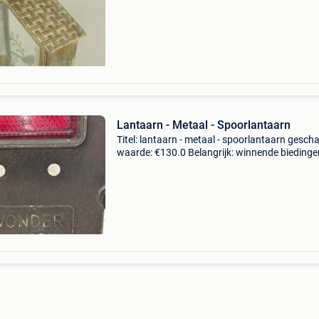
32,00cmbreite: 14,00cmhöhe: 46,00cmdeze is
Lantaarn - Metaal - Spoorlantaarn
Titel: lantaarn - metaal - spoorlantaarn gescha
waarde: €130.0 Belangrijk: winnende biedingen
exclusief 9% koperbescherming + €3 franse
treinlantaarn, werkt op batterijen, niet inbeg