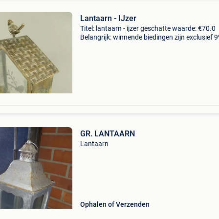
Lantaarn - IJzer
Titel: lantaarn - ijzer geschatte waarde: €70.0
Belangrijk: winnende biedingen zijn exclusief 
koperbescherming + €3 prachtig exemplaar.lä
32,00cmbreite: 14,00cmhöhe: 46,00cmdeze is
GR. LANTAARN
Lantaarn
Ophalen of Verzenden