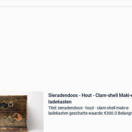
Sieradendoos - Hout - Clam-shell Maki-
ladekasten
Titel: sieradendoos - hout - clam-shell maki-e-
ladekasten geschatte waarde: €300.0 Belangri
winnende biedingen zijn exclusief 9%
koperbescherming + €3 itembeschrijvingdit is
kleine ja