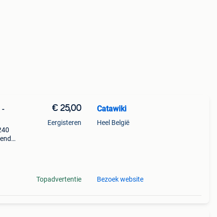
€ 25,00
Catawiki
 -
Eergisteren
Heel België
 240
nende
 + €3
Topadvertentie
Bezoek website