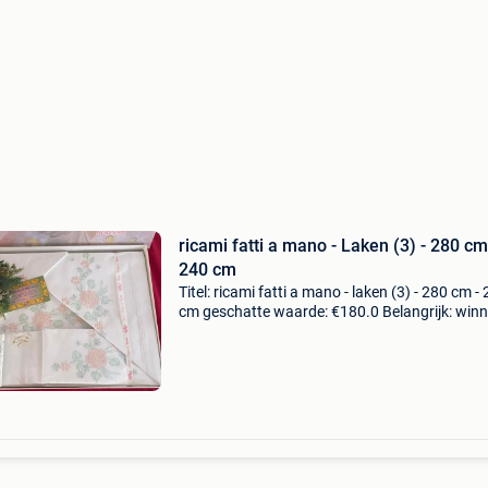
ricami fatti a mano - Laken (3) - 280 cm
240 cm
Titel: ricami fatti a mano - laken (3) - 280 cm -
cm geschatte waarde: €180.0 Belangrijk: win
biedingen zijn exclusief 9% koperbescherming
huishoudtextiel.groot wit laken met h