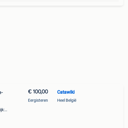
€ 100,00
Catawiki
e-
Eergisteren
Heel België
jk:
 een