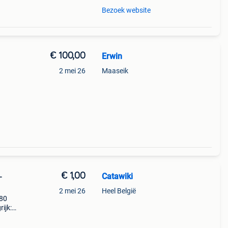
Bezoek website
€ 100,00
Erwin
2 mei 26
Maaseik
€ 1,00
Catawiki
-
2 mei 26
Heel België
280
ijk:
laken