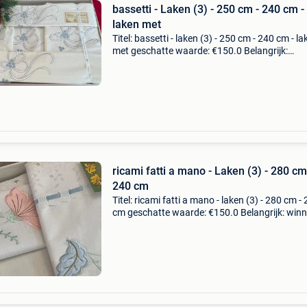
bassetti - Laken (3) - 250 cm - 240 cm -
laken met
Titel: bassetti - laken (3) - 250 cm - 240 cm - la
met geschatte waarde: €150.0 Belangrijk:
winnende biedingen zijn exclusief 9%
koperbescherming + €3 woontextiel.groot wit
lakentjebasset
ricami fatti a mano - Laken (3) - 280 cm
240 cm
Titel: ricami fatti a mano - laken (3) - 280 cm -
cm geschatte waarde: €150.0 Belangrijk: win
biedingen zijn exclusief 9% koperbescherming
huislinnen.groot wit lakenhandgebordu