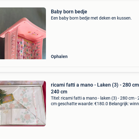
Baby born bedje
Een baby born bedje met deken en kussen.
Ophalen
ricami fatti a mano - Laken (3) - 280 cm
240 cm
Titel: ricami fatti a mano - laken (3) - 280 cm -
cm geschatte waarde: €180.0 Belangrijk: win
biedingen zijn exclusief 9% koperbescherming
huishoudtextiel.groot wit laken met h