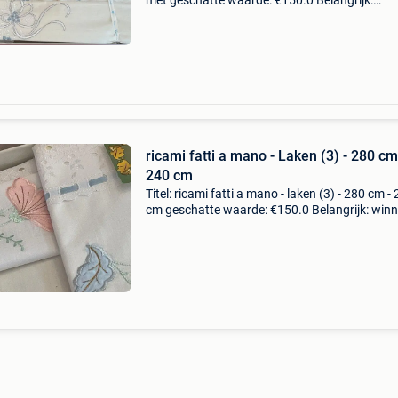
met geschatte waarde: €150.0 Belangrijk:
winnende biedingen zijn exclusief 9%
koperbescherming + €3 woontextiel.groot wit
lakentjebasset
ricami fatti a mano - Laken (3) - 280 cm
240 cm
Titel: ricami fatti a mano - laken (3) - 280 cm -
cm geschatte waarde: €150.0 Belangrijk: win
biedingen zijn exclusief 9% koperbescherming
huislinnen.groot wit lakenhandgebordu