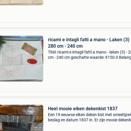
ricami e intagli fatti a mano - Laken (3) 
280 cm - 240 cm
Titel: ricami e intagli fatti a mano - laken (3) - 
cm - 240 cm geschatte waarde: €150.0 Belangr
winnende biedingen zijn exclusief 9%
koperbescherming + €3 woontextiel.groot wit 
Heel mooie eiken dekenkist 1837
Een 19 eeuwse eiken deken kist met smeetijze
beslag en datum 1837 in. Er zijn mooie dekenk
maar deze is heel mooi. Prijs 250 euro