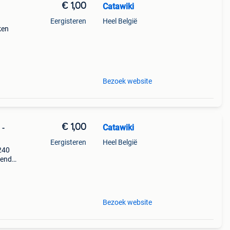
€ 1,00
Catawiki
Eergisteren
Heel België
ken
Bezoek website
€ 1,00
Catawiki
 -
Eergisteren
Heel België
 240
nende
 + €3
Bezoek website