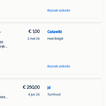
Bezoek website
€ 1,00
Catawiki
-
2 mei 26
Heel België
280
ijk:
laken
Bezoek website
€ 250,00
jd
r
4 jun 26
Turnhout
isten