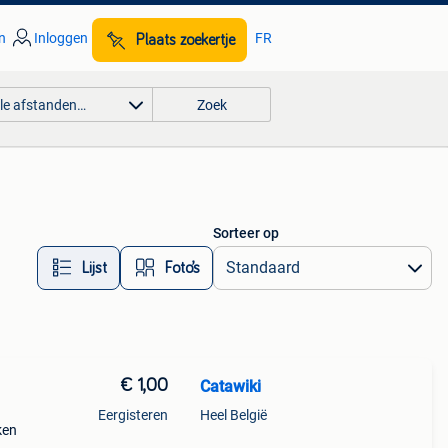
n
Inloggen
FR
Plaats zoekertje
lle afstanden…
Zoek
Sorteer op
Lijst
Foto’s
€ 1,00
Catawiki
Eergisteren
Heel België
ken