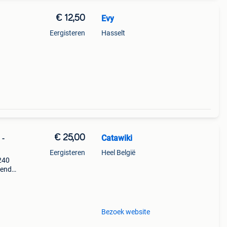
€ 12,50
Evy
Eergisteren
Hasselt
€ 25,00
Catawiki
 -
Eergisteren
Heel België
 240
nende
 + €3
Bezoek website