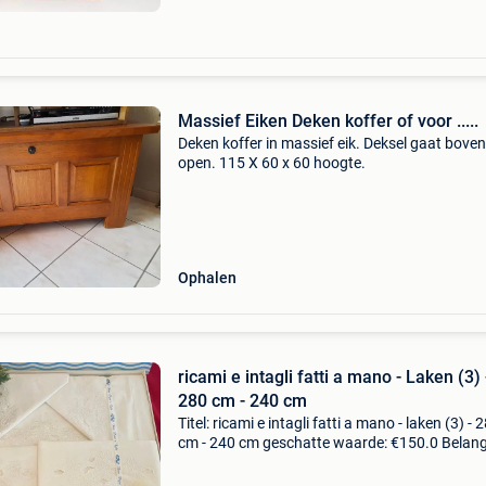
Massief Eiken Deken koffer of voor .....
Deken koffer in massief eik. Deksel gaat boven
open. 115 X 60 x 60 hoogte.
Ophalen
ricami e intagli fatti a mano - Laken (3) 
280 cm - 240 cm
Titel: ricami e intagli fatti a mano - laken (3) - 
cm - 240 cm geschatte waarde: €150.0 Belangr
winnende biedingen zijn exclusief 9%
koperbescherming + €3 woontextiel.groot wit 