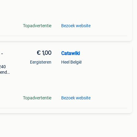
Topadvertentie
Bezoek website
€ 1,00
Catawiki
 -
Eergisteren
Heel België
 240
nende
 + €3
Topadvertentie
Bezoek website