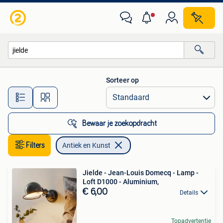
Antiek en Kunst
Sorteer op
Alle afstanden…
Bewaar je zoekopdracht
Filters
Antiek en Kunst
Jielde - Jean-Louis Domecq - Lamp -
Loft D1000 - Aluminium,
€ 6,00
Details
Topadvertentie