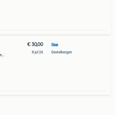
€ 30,00
Ilse
8 jul 26
Destelbergen
en