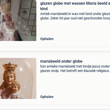
glazen globe met wassen Maria beeld 
kind
Antiek mariabeeld in was met kind onder glaz
globe. Zeker 60 jaar oud niet geschonden hoo
39 cm breedte 34 cm contante betaling bij afh
Ophalen
mariabeeld onder globe
Een antieke mariabeeld met kindje jezus onder
glazen stolp. Het betreft een klassiek religieus
object uit het einde van de 19e eeuw of het be
van de 20e eeuw (circa 1900). Het polychrom
(meerk
Ophalen