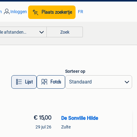
n
Inloggen
FR
Plaats zoekertje
lle afstanden…
Zoek
Sorteer op
Lijst
Foto’s
€ 15,00
De Sonville Hilde
29 jul 26
Zulte