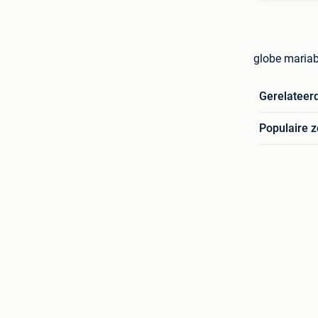
globe mariab
Gerelateer
Populaire 