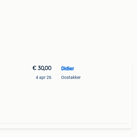
€ 30,00
Didier
4 apr 26
Oostakker