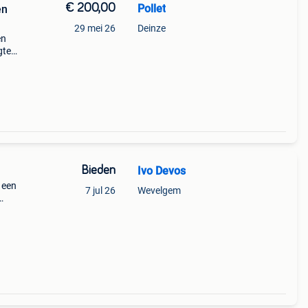
€ 200,00
Pollet
en
29 mei 26
Deinze
en
gte
alen.
Bieden
Ivo Devos
 een
7 jul 26
Wevelgem
gin
e