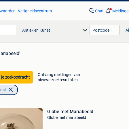
waarden
Veiligheidscentrum
Chat
Meldinge
Antiek en Kunst
A
ariabeeld'
Ontvang meldingen van
 je zoekopdracht
nieuwe zoekresultaten
unst
Globe met Mariabeeld
Globe met mariabeeld