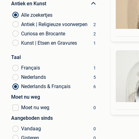
Antiek en Kunst
Alle zoekertjes
Antiek | Religieuze voorwerpen
2
Curiosa en Brocante
2
Kunst | Etsen en Gravures
1
Taal
Français
1
Nederlands
5
Nederlands & Français
6
Moet nu weg
Moet nu weg
0
Aangeboden sinds
Vandaag
0
Gisteren
0