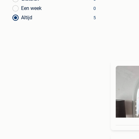
Een week
0
Altijd
5