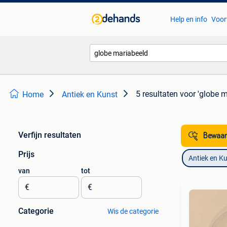
Help en info
Voor
5 resultaten
voor 'globe m
Home
Antiek en Kunst
Verfijn resultaten
Bewaar
Prijs
Antiek en K
van
tot
€
€
Categorie
Wis de categorie