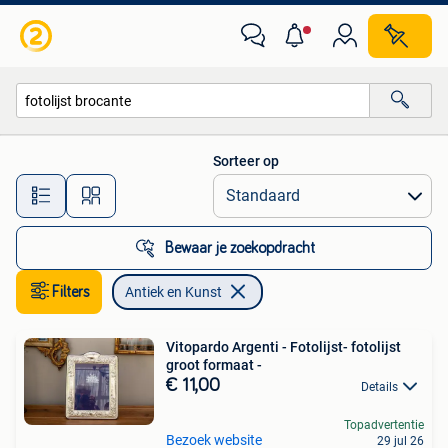
Antiek en Kunst
Sorteer op
Alle afstanden…
Bewaar je zoekopdracht
Filters
Antiek en Kunst
Vitopardo Argenti - Fotolijst- fotolijst
groot formaat -
€ 11,00
Details
Topadvertentie
Bezoek website
29 jul 26