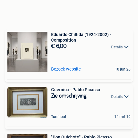
Eduardo Chillida (1924-2002) -
Composition
€ 6,00
Details
Bezoek website
10 jun 26
Guernica - Pablo Picasso
Zie omschrijving
Details
Turnhout
14 mrt 19
"Don Quichote" - Pablo Picasso