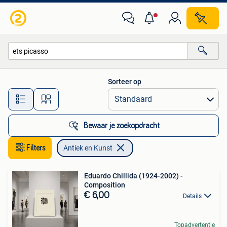
Antiek en Kunst
Sorteer op
Alle afstanden…
Bewaar je zoekopdracht
Filters
Antiek en Kunst
Eduardo Chillida (1924-2002) -
Composition
€ 6,00
Details
Topadvertentie