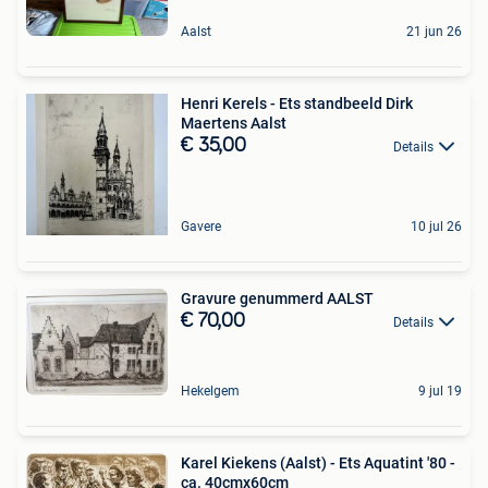
Aalst
21 jun 26
Henri Kerels - Ets standbeeld Dirk
Maertens Aalst
€ 35,00
Details
Gavere
10 jul 26
Gravure genummerd AALST
€ 70,00
Details
Hekelgem
9 jul 19
Karel Kiekens (Aalst) - Ets Aquatint '80 -
ca. 40cmx60cm