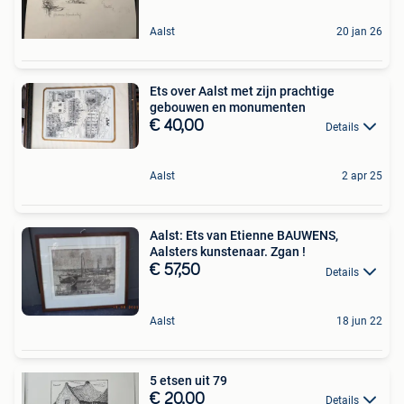
Aalst
20 jan 26
Ets over Aalst met zijn prachtige
gebouwen en monumenten
€ 40,00
Details
Aalst
2 apr 25
Aalst: Ets van Etienne BAUWENS,
Aalsters kunstenaar. Zgan !
€ 57,50
Details
Aalst
18 jun 22
5 etsen uit 79
€ 20,00
Details