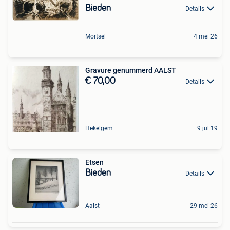
Bieden
Details
Mortsel
4 mei 26
Gravure genummerd AALST
€ 70,00
Details
Hekelgem
9 jul 19
Etsen
Bieden
Details
Aalst
29 mei 26