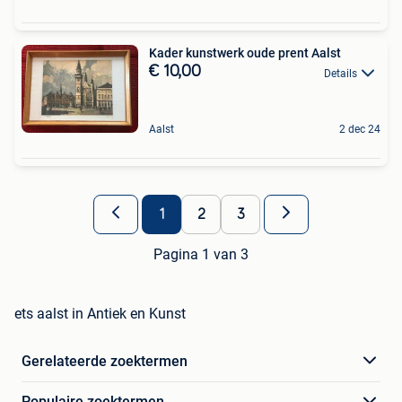
Kader kunstwerk oude prent Aalst
€ 10,00
Details
Aalst
2 dec 24
1
2
3
Pagina 1 van 3
ets aalst in Antiek en Kunst
Gerelateerde zoektermen
Populaire zoektermen