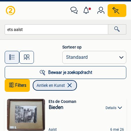
Antiek en Kunst
Sorteer op
Alle afstanden…
Bewaar je zoekopdracht
Filters
Antiek en Kunst
Ets de Cooman
Bieden
Details
Aalst
6 mei 26