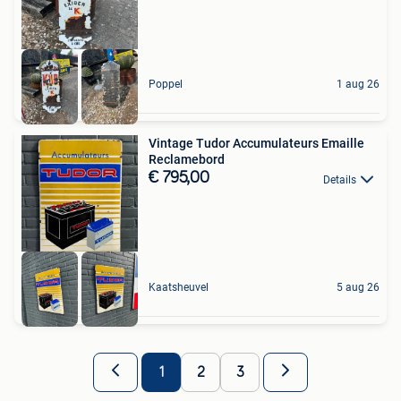
Poppel
1 aug 26
Vintage Tudor Accumulateurs Emaille
Reclamebord
€ 795,00
Details
Kaatsheuvel
5 aug 26
1
2
3