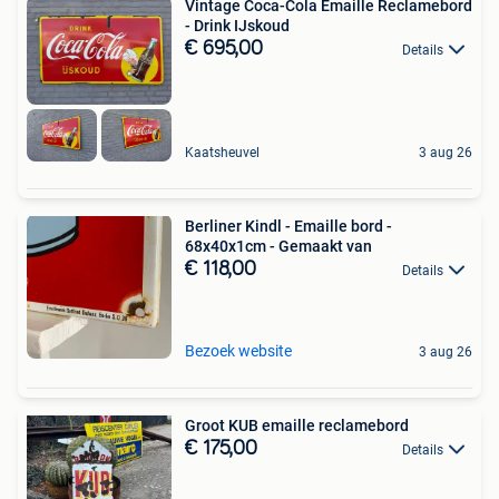
Vintage Coca-Cola Emaille Reclamebord
- Drink IJskoud
€ 695,00
Details
Kaatsheuvel
3 aug 26
Berliner Kindl - Emaille bord -
68x40x1cm - Gemaakt van
€ 118,00
Details
Bezoek website
3 aug 26
Groot KUB emaille reclamebord
€ 175,00
Details