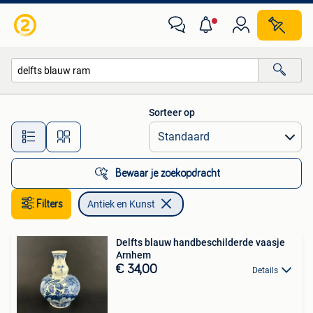
Antiek en Kunst
Sorteer op
Alle afstanden…
Bewaar je zoekopdracht
Filters
Antiek en Kunst
Delfts blauw handbeschilderde vaasje
Arnhem
€ 34,00
Details