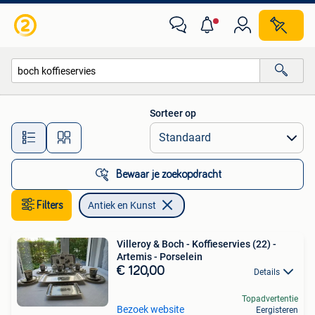
Antiek en Kunst
Sorteer op
Alle afstanden…
Bewaar je zoekopdracht
Filters
Antiek en Kunst
Villeroy & Boch - Koffieservies (22) -
Artemis - Porselein
€ 120,00
Details
Topadvertentie
Bezoek website
Eergisteren