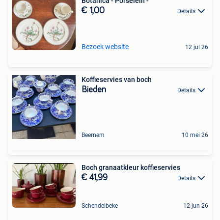
Botanica - Porselein -
€ 1,00
Details
Bezoek website
12 jul 26
Koffieservies van boch
Bieden
Details
Beernem
10 mei 26
Boch granaatkleur koffieservies
€ 41,99
Details
Schendelbeke
12 jun 26