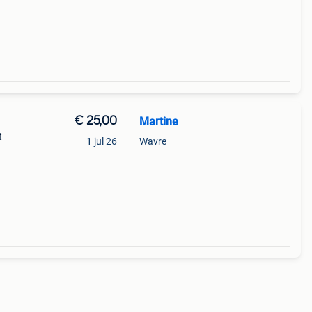
€ 25,00
Martine
t
1 jul 26
Wavre