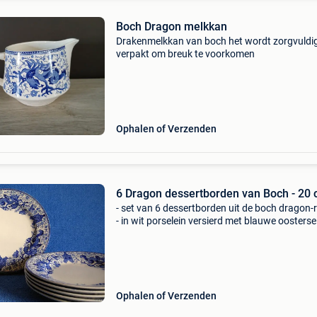
Boch Dragon melkkan
Drakenmelkkan van boch het wordt zorgvuldi
verpakt om breuk te voorkomen
Ophalen of Verzenden
6 Dragon dessertborden van Boch - 20
- set van 6 dessertborden uit de boch dragon-
- in wit porselein versierd met blauwe oosterse
motieven - met majestueuze draken op de
bordranden - door de gebr. Boch te la louvière -
borden
Ophalen of Verzenden