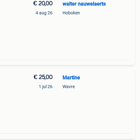
€ 20,00
walter nauwelaerts
4 aug 26
Hoboken
€ 25,00
Martine
1 jul 26
Wavre