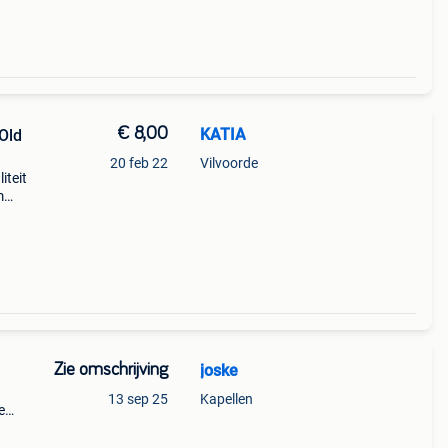
€ 8,00
KATIA
Old
20 feb 22
Vilvoorde
iteit
m
Zie omschrijving
joske
13 sep 25
Kapellen
e