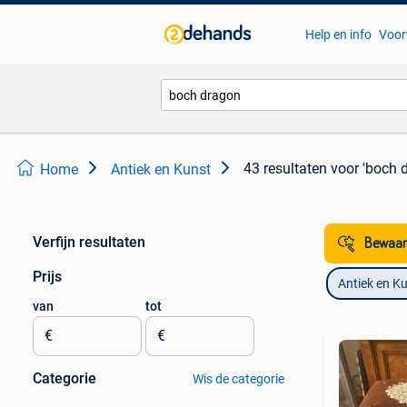
Help en info
Voor
43 resultaten
voor 'boch 
Home
Antiek en Kunst
Verfijn resultaten
Bewaar
Prijs
Antiek en K
van
tot
€
€
Categorie
Wis de categorie