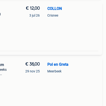
€ 12,00
COLLON
g
3 jul 26
Crisnee
€ 36,00
Pol en Greta
 cm
reeks
29 nov 25
Meerbeek
 alle