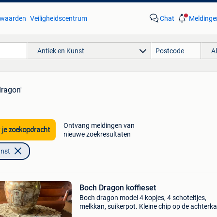
waarden
Veiligheidscentrum
Chat
Meldinge
Antiek en Kunst
A
dragon'
Ontvang meldingen van
 je zoekopdracht
nieuwe zoekresultaten
unst
Boch Dragon koffieset
Boch dragon model 4 kopjes, 4 schoteltjes,
melkkan, suikerpot. Kleine chip op de achterk
van een schotel.