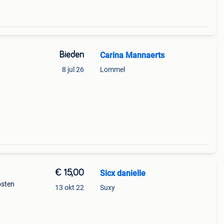
Bieden
Carina Mannaerts
8 jul 26
Lommel
€ 15,00
Sicx danielle
osten
13 okt 22
Suxy