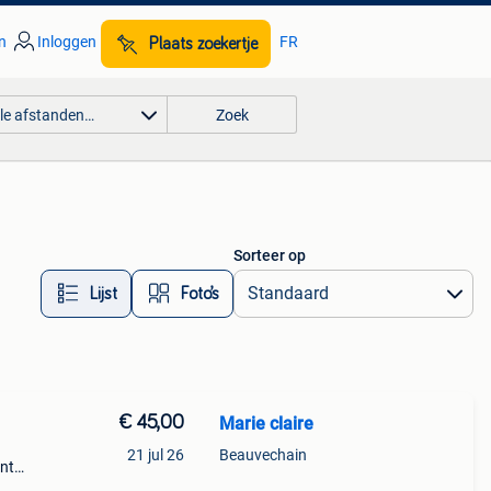
n
Inloggen
FR
Plaats zoekertje
lle afstanden…
Zoek
Sorteer op
Lijst
Foto’s
€ 45,00
Marie claire
21 jul 26
Beauvechain
ant