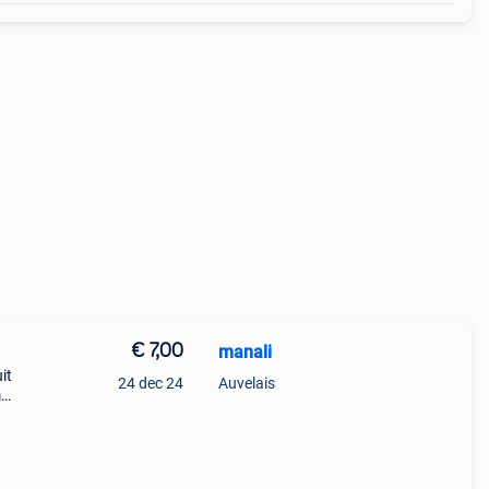
€ 7,00
manali
it
24 dec 24
Auvelais
m