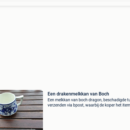
Een drakenmelkkan van Boch
Een melkkan van boch dragon, beschadigde tu
verzenden via bpost, waarbij de koper het ite
komt ophalen, bekijk mijn andere verkopen