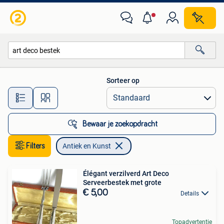
Antiek en Kunst
Sorteer op
Alle afstanden…
Bewaar je zoekopdracht
Filters
Antiek en Kunst
Élégant verzilverd Art Deco
Serveerbestek met grote
€ 5,00
Details
Topadvertentie