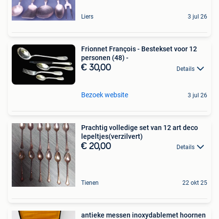
Liers
3 jul 26
Frionnet François - Bestekset voor 12
personen (48) -
€ 30,00
Details
Bezoek website
3 jul 26
Prachtig volledige set van 12 art deco
lepeltjes(verzilvert)
€ 20,00
Details
Tienen
22 okt 25
antieke messen inoxydablemet hoornen