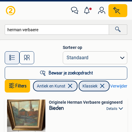
Kunst | Schilderijen | Klassiek
Sorteer op
Alle afstanden…
Bewaar je zoekopdracht
Filters
Antiek en Kunst
Klassiek
Verwijder fil
Originele Herman Verbaere gesigneerd
Bieden
Details