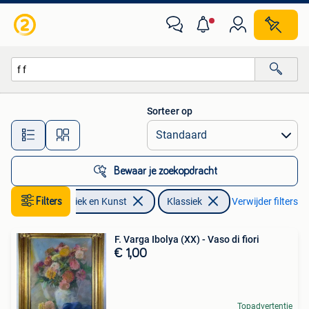
Kunst | Schilderijen | Klassiek
Sorteer op
Alle afstanden…
Bewaar je zoekopdracht
Filters
Antiek en Kunst
Klassiek
Verwijder filters
F. Varga Ibolya (XX) - Vaso di fiori
€ 1,00
Topadvertentie