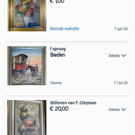
€ 1,00
Bezoek website
7 jun 26
f sprung
Bieden
Details
Veurne
17 jul 26
Stilleven van F. Cleyman
€ 20,00
Details