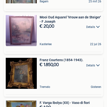
Itegem
25 mrt 26
Mooi Oud Aquarel 'Vrouw aan de Steiger'
- F Joseph
€ 20,00
Details
Kasterlee
22 jul 26
Franz Courtens (1854-1943).
€ 1.850,00
Details
Tremelo
Gisteren
F. Varga Ibolya (XX) - Vaso di fiori