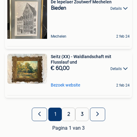
De lepelaer Zoutwerf Mechelen
Bieden
Details
Mechelen
2 feb 24
Seitz (XX) - Waldlandschaft mit
Flusslauf und
€ 60,00
Details
Bezoek website
2 feb 24
1
2
3
Pagina 1 van 3