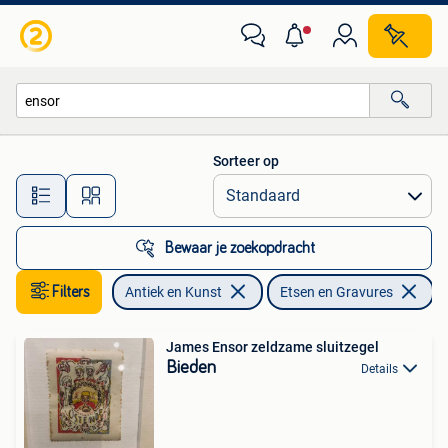
Kunst | Etsen en Gravures
Sorteer op
Alle afstanden…
Bewaar je zoekopdracht
Filters
Antiek en Kunst
Etsen en Gravures
Ve
James Ensor zeldzame sluitzegel
Bieden
Details