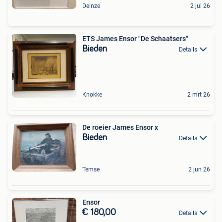
Deinze
2 jul 26
ETS James Ensor "De Schaatsers"
Bieden
Details
Knokke
2 mrt 26
De roeier James Ensor x
Bieden
Details
Temse
2 jun 26
Ensor
€ 180,00
Details