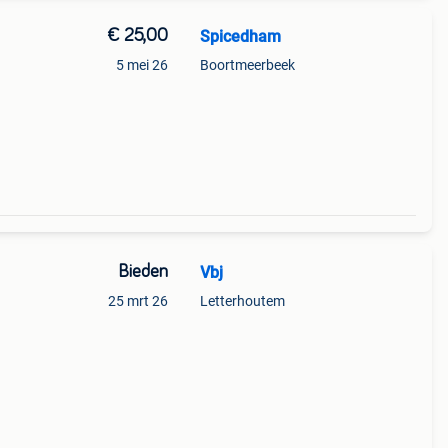
€ 25,00
Spicedham
5 mei 26
Boortmeerbeek
Bieden
Vbj
25 mrt 26
Letterhoutem