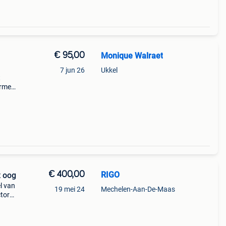
€ 95,00
Monique Walraet
7 jun 26
Ukkel
t
ermee
elijk
al,
€ 400,00
RIGO
t oog
l van
19 mei 24
Mechelen-Aan-De-Maas
ctor
e