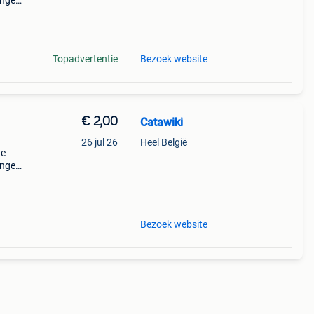
ngen,
oede
en
Topadvertentie
Bezoek website
€ 2,00
Catawiki
26 jul 26
Heel België
xe
ngen,
oede
en
Bezoek website