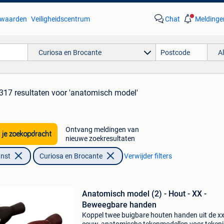
waarden
Veiligheidscentrum
Chat
Meldinge
Curiosa en Brocante
A
317 resultaten
voor 'anatomisch model'
Ontvang meldingen van
 je zoekopdracht
nieuwe zoekresultaten
unst
Curiosa en Brocante
Verwijder filters
Anatomisch model (2) - Hout - XX -
Beweegbare handen
Koppel twee buigbare houten handen uit de x