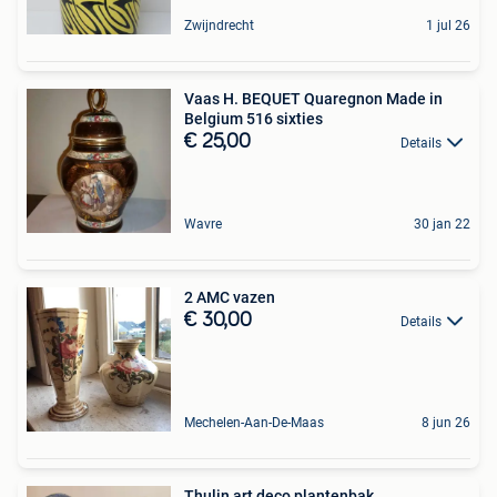
Zwijndrecht
1 jul 26
Vaas H. BEQUET Quaregnon Made in
Belgium 516 sixties
€ 25,00
Details
Wavre
30 jan 22
2 AMC vazen
€ 30,00
Details
Mechelen-Aan-De-Maas
8 jun 26
Thulin art deco plantenbak