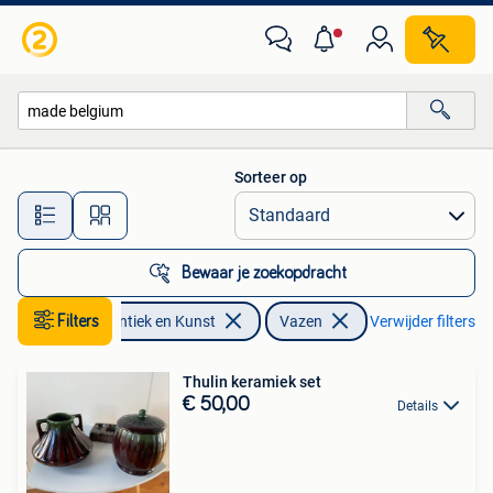
Antiek | Vazen
Sorteer op
Alle afstanden…
Bewaar je zoekopdracht
Filters
Antiek en Kunst
Vazen
Verwijder filters
Thulin keramiek set
€ 50,00
Details