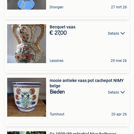
Drongen
27 mrt 26
Becquet vaas
€ 27,00
Details
Lessines
29 mei 26
mooie antieke vaas pot cachepot NIMY
belge
Bieden
Details
Turnhout
20 apr 26
Ca 1920/30 celestial blue buikvaas