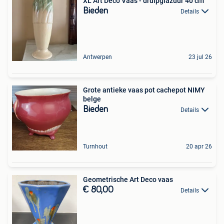
XL Art Deco Vaas - druipglazuur 40 cm
Bieden
Details
Antwerpen
23 jul 26
Grote antieke vaas pot cachepot NIMY
belge
Bieden
Details
Turnhout
20 apr 26
Geometrische Art Deco vaas
€ 80,00
Details