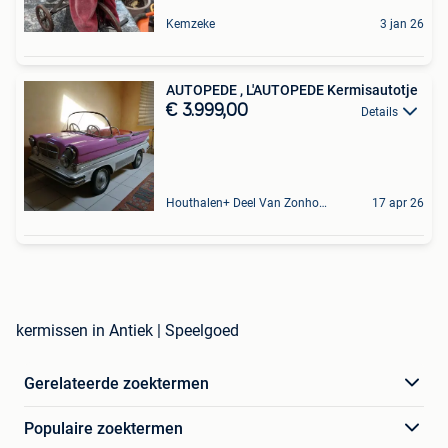
Kemzeke
3 jan 26
AUTOPEDE , L'AUTOPEDE Kermisautotje
€ 3.999,00
Details
Houthalen+ Deel Van Zonhoven En Zolder
17 apr 26
kermissen in Antiek | Speelgoed
Gerelateerde zoektermen
Populaire zoektermen