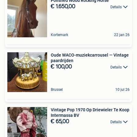
Polished Wood Rocking Horse
€ 1.650,00
Details
Kortemark
22 jan 26
Oude WACO-muziekcarrousel — Vintage
paardrijden
€ 100,00
Details
Brussel
10 jul 26
Vintage Pop 1970 Op Driewieler Te Koop
Intermassa BV
€ 65,00
Details