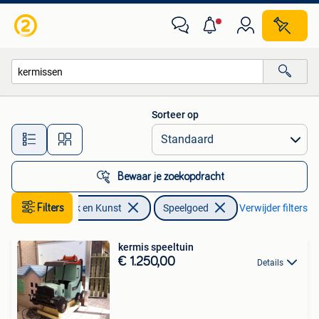
Antiek | Speelgoed
Sorteer op
Alle afstanden…
Bewaar je zoekopdracht
Filters
Antiek en Kunst
Speelgoed
Verwijder filters
kermis speeltuin
€ 1.250,00
Details