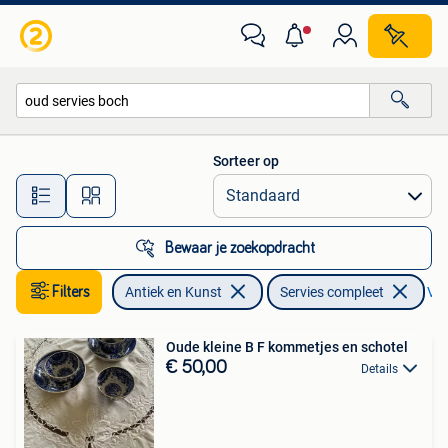
Antiek | Servies compleet
Sorteer op
Alle afstanden…
Bewaar je zoekopdracht
Filters
Antiek en Kunst
Servies compleet
Ver
Oude kleine B F kommetjes en schotel
€ 50,00
Details