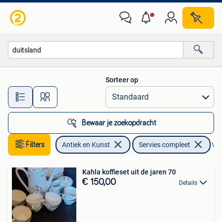
Antiek | Servies compleet
Sorteer op
Alle afstanden…
Bewaar je zoekopdracht
Filters
Antiek en Kunst
Servies compleet
Ver
Kahla koffieset uit de jaren 70
€ 150,00
Details