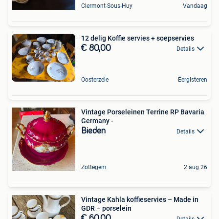
Clermont-Sous-Huy
Vandaag
12 delig Koffie servies + soepservies
€ 80,00
Details
Oosterzele
Eergisteren
Vintage Porseleinen Terrine RP Bavaria
Germany -
Bieden
Details
Zottegem
2 aug 26
Vintage Kahla koffieservies – Made in
GDR – porselein
€ 60,00
Details