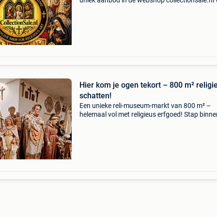
uniek aanbod in de webshop collectionsale.nl 
je duizenden bijzondere stukken uit een
indrukwekkende privécollectie. Alle objecten zi
authent
Hier kom je ogen tekort – 800 m² religi
schatten!
Een unieke reli-museum-markt van 800 m² –
helemaal vol met religieus erfgoed! Stap binne
een wereld vol geloofsrijkdom: duizenden grot
kleine heiligenbeelden, kerstgroepen, altaren,
kazuifels,