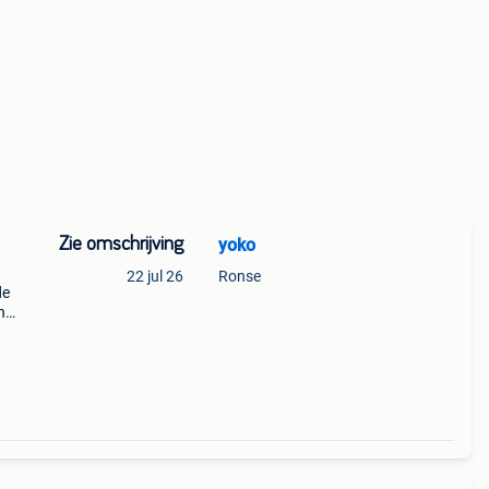
Zie omschrijving
yoko
22 jul 26
Ronse
de
n
u een
k nr