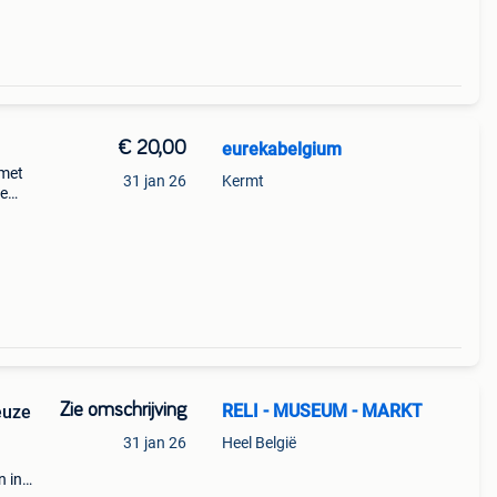
€ 20,00
eurekabelgium
 met
31 jan 26
Kermt
de
oogte
Zie omschrijving
RELI - MUSEUM - MARKT
euze
31 jan 26
Heel België
n in