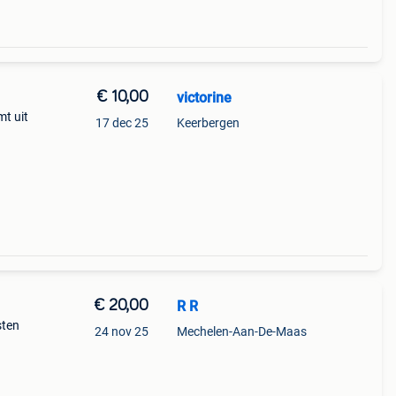
€ 10,00
victorine
mt uit
17 dec 25
Keerbergen
€ 20,00
R R
sten
24 nov 25
Mechelen-Aan-De-Maas
richt
 meer