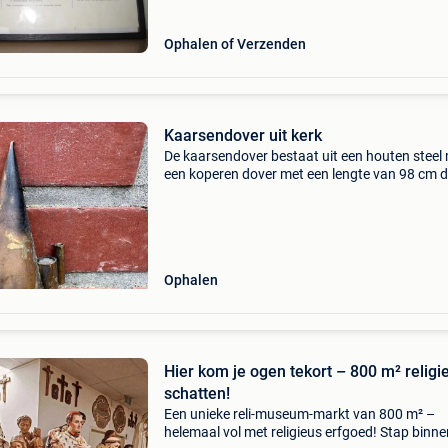
Ophalen of Verzenden
Kaarsendover uit kerk
De kaarsendover bestaat uit een houten steel
een koperen dover met een lengte van 98 cm 
dover heeft een diameter van 4,5 cm en een h
van 9,5 cm
Ophalen
Hier kom je ogen tekort – 800 m² religi
schatten!
Een unieke reli-museum-markt van 800 m² –
helemaal vol met religieus erfgoed! Stap binne