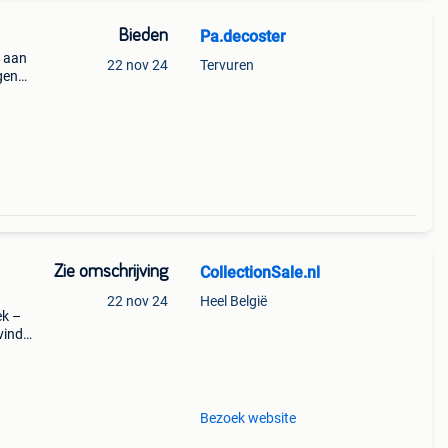
Bieden
Pa.decoster
k aan
22 nov 24
Tervuren
gen
Zie omschrijving
CollectionSale.nl
22 nov 24
Heel België
ek –
vind
jn
Bezoek website