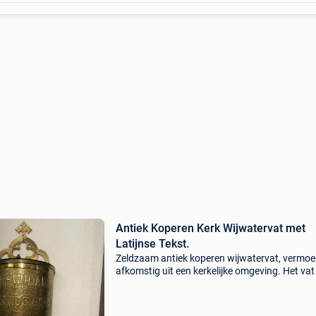
Antiek Koperen Kerk Wijwatervat met
Latijnse Tekst.
Zeldzaam antiek koperen wijwatervat, vermoed
afkomstig uit een kerkelijke omgeving. Het vat 
vervaardigd uit messing of koper en voorzien 
de latijnse tekst "effvndam per vos aqvam mv