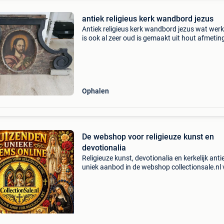
antiek religieus kerk wandbord jezus
Antiek religieus kerk wandbord jezus wat wer
is ook al zeer oud is gemaakt uit hout afmetin
147 x 82 cm
Ophalen
De webshop voor religieuze kunst en
devotionalia
Religieuze kunst, devotionalia en kerkelijk anti
uniek aanbod in de webshop collectionsale.nl 
je duizenden bijzondere stukken uit een
indrukwekkende privécollectie. Alle objecten zi
authent