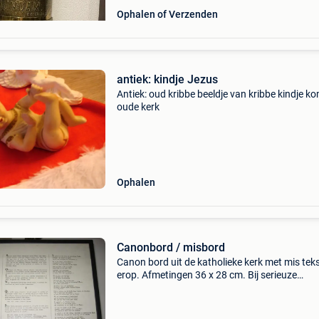
Ophalen of Verzenden
antiek: kindje Jezus
Antiek: oud kribbe beeldje van kribbe kindje ko
oude kerk
Ophalen
Canonbord / misbord
Canon bord uit de katholieke kerk met mis tek
erop. Afmetingen 36 x 28 cm. Bij serieuze
belangstelling naast een bod ook graag een be
sturen. Zie ook mijn andere advertenties voor
antiek