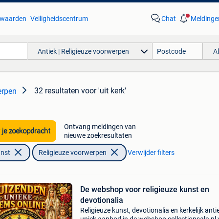
waarden
Veiligheidscentrum
Chat
Meldinge
Antiek | Religieuze voorwerpen
A
32 resultaten
voor 'uit kerk'
erpen
Ontvang meldingen van
 je zoekopdracht
nieuwe zoekresultaten
unst
Religieuze voorwerpen
Verwijder filters
De webshop voor religieuze kunst en
devotionalia
Religieuze kunst, devotionalia en kerkelijk anti