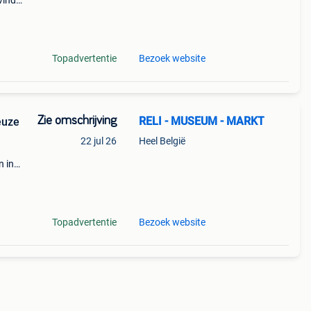
vind
jn
Topadvertentie
Bezoek website
Zie omschrijving
RELI - MUSEUM - MARKT
euze
22 jul 26
Heel België
n in
e en
Topadvertentie
Bezoek website