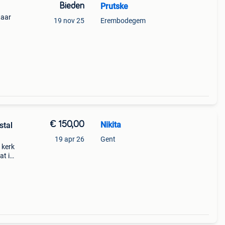
Bieden
Prutske
taar
19 nov 25
Erembodegem
€ 150,00
Nikita
stal
19 apr 26
Gent
 kerk
at in