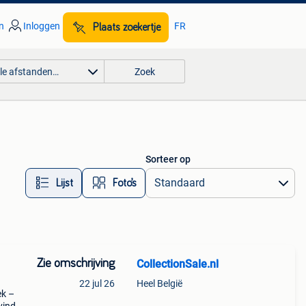
n
Inloggen
FR
Plaats zoekertje
lle afstanden…
Zoek
Sorteer op
Lijst
Foto’s
Zie omschrijving
CollectionSale.nl
22 jul 26
Heel België
ek –