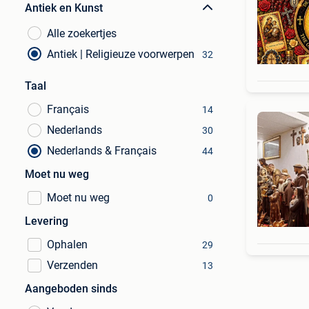
Antiek en Kunst
Alle zoekertjes
Antiek | Religieuze voorwerpen
32
Taal
Français
14
Nederlands
30
Nederlands & Français
44
Moet nu weg
Moet nu weg
0
Levering
Ophalen
29
Verzenden
13
Aangeboden sinds