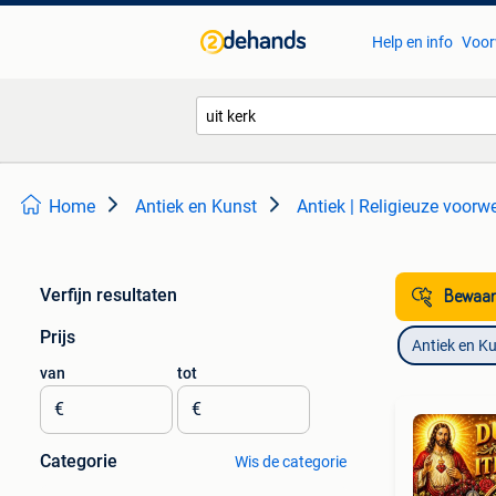
Help en info
Voor
Home
Antiek en Kunst
Antiek | Religieuze voorw
Verfijn resultaten
Bewaar
Prijs
Antiek en K
van
tot
€
€
Categorie
Wis de categorie