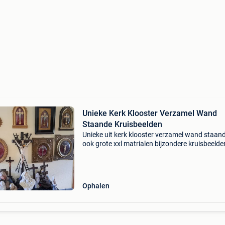
Unieke Kerk Klooster Verzamel Wand
Staande Kruisbeelden
Unieke uit kerk klooster verzamel wand staan
ook grote xxl matrialen bijzondere kruisbeelde
hout - brons - metaal - hogere prijs klasse als 
prijs wilt weten en de hoogte geef dan aan wel
Ophalen