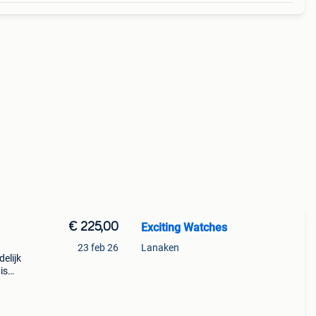
€ 225,00
Exciting Watches
23 feb 26
Lanaken
elijk
is
van
nd