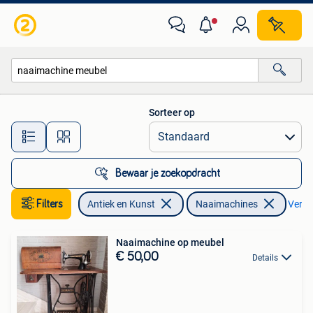
Antiek | Naaimachines
Sorteer op
Alle afstanden…
Bewaar je zoekopdracht
Filters
Antiek en Kunst
Naaimachines
Verwij
Naaimachine op meubel
€ 50,00
Details