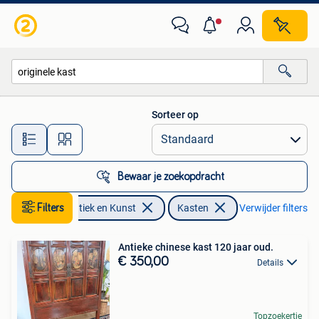
Antiek | Meubels | Kasten
Sorteer op
Alle afstanden…
Bewaar je zoekopdracht
Filters
Antiek en Kunst
Kasten
Verwijder filters
Antieke chinese kast 120 jaar oud.
€ 350,00
Details
Topzoekertje