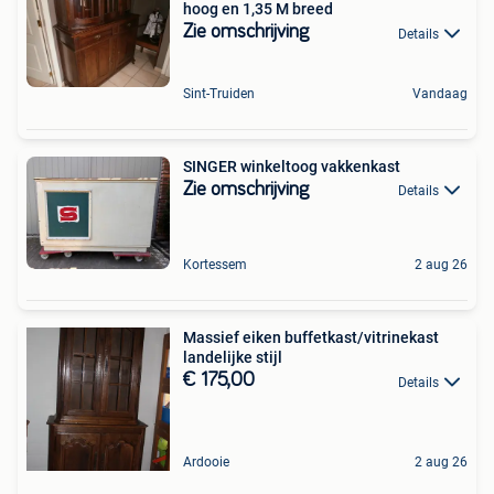
hoog en 1,35 M breed
Zie omschrijving
Details
Sint-Truiden
Vandaag
SINGER winkeltoog vakkenkast
Zie omschrijving
Details
Kortessem
2 aug 26
Massief eiken buffetkast/vitrinekast
landelijke stijl
€ 175,00
Details
Ardooie
2 aug 26