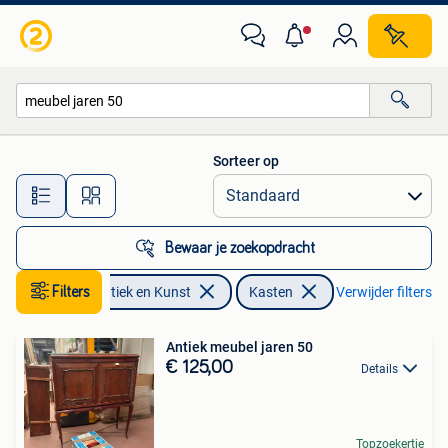
Antiek | Meubels | Kasten
Sorteer op
Alle afstanden…
Bewaar je zoekopdracht
Filters
Antiek en Kunst
Kasten
Verwijder filters
Antiek meubel jaren 50
€ 125,00
Details
Topzoekertje