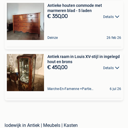
Antieke houten commode met
marmeren blad - 5 laden
€ 350,00
Details
Deinze
26 feb 26
Antiek raam in Louis XV-stijl in ingelegd
hout en brons
€ 450,00
Details
Marche-En-Famenne +Partie De Baillonville Et Noiseux
6 jul 26
lodewijk in Antiek | Meubels | Kasten