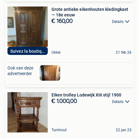
Grote antieke eikenhouten kledingkast
— 18e eeuw
€ 160,00
Details
Suivez la boutique
Ukkel
21 feb 26
Ook van deze
adverteerder
Eiken trolley Lodewijk XIII stijl 1900
€ 1.000,00
Details
Turnhout
22 jan 23