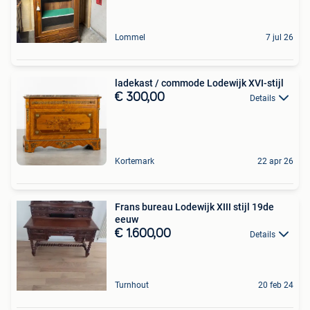
Lommel
7 jul 26
ladekast / commode Lodewijk XVI-stijl
€ 300,00
Details
Kortemark
22 apr 26
Frans bureau Lodewijk XIII stijl 19de
eeuw
€ 1.600,00
Details
Turnhout
20 feb 24