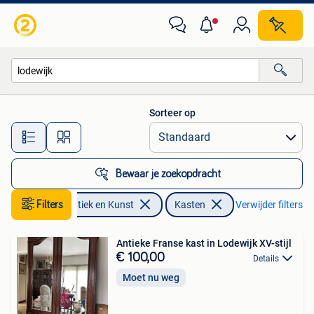
Antiek | Meubels | Kasten
Sorteer op
Alle afstanden…
Bewaar je zoekopdracht
Filters
Antiek en Kunst
Kasten
Verwijder filters
Antieke Franse kast in Lodewijk XV-stijl
€ 100,00
Details
Moet nu weg