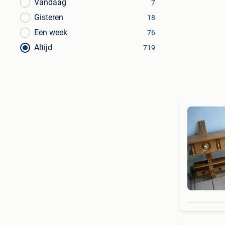
Vandaag
7
Gisteren
18
Een week
76
Altijd
719