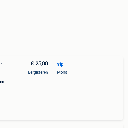
€ 25,00
stp
er
Eergisteren
Mons
 cm
iepte