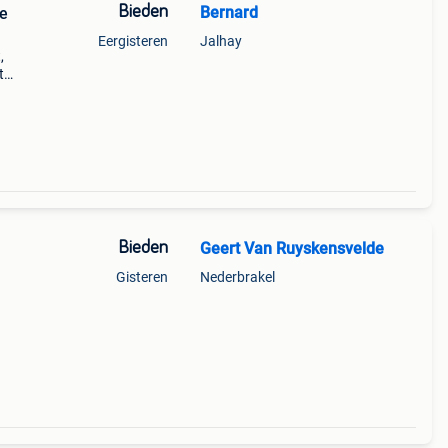
Bieden
Bernard
ge
Eergisteren
Jalhay
,
t
0 m
Bieden
Geert Van Ruyskensvelde
Gisteren
Nederbrakel