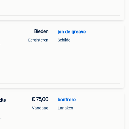
Bieden
jan de greave
Eergisteren
Schilde
€ 75,00
bonfrere
dte
Vandaag
Lanaken
uikt