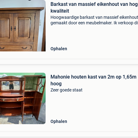
Barkast van massief eikenhout van ho
kwaliteit
Hoogwaardige barkast van massief eikenhout
gemaakt door een meubelmaker. Ik verkoop di
item omdat het niet meer wordt gebruikt. De
conditie is erg goed. Afmetingen: breedte: 1,1
diepte: 0,51 m ho
Ophalen
Mahonie houten kast van 2m op 1,65m
hoog
Zeer goede staat
Ophalen