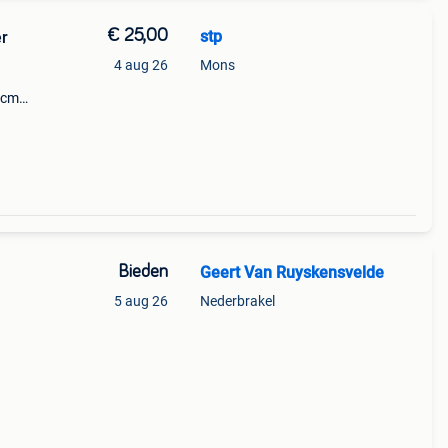
€ 25,00
stp
er
4 aug 26
Mons
 cm
iepte
Bieden
Geert Van Ruyskensvelde
5 aug 26
Nederbrakel