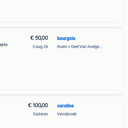
€ 50,00
bourgois
epte.
3 aug 26
Ruien + Deel Van Avelgem En Waarmaarde
€ 100,00
caroline
Gisteren
Verrebroek