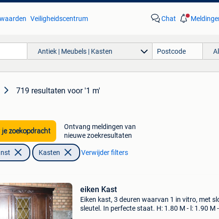
waarden
Veiligheidscentrum
Chat
Meldinge
Antiek | Meubels | Kasten
A
719 resultaten
voor '1 m'
Ontvang meldingen van
 je zoekopdracht
nieuwe zoekresultaten
unst
Kasten
Verwijder filters
eiken Kast
Eiken kast, 3 deuren waarvan 1 in vitro, met sl
sleutel. In perfecte staat. H: 1.80 M - l: 1.90 M -
52 cm heeft dienst gedaan als bibliotheek kas