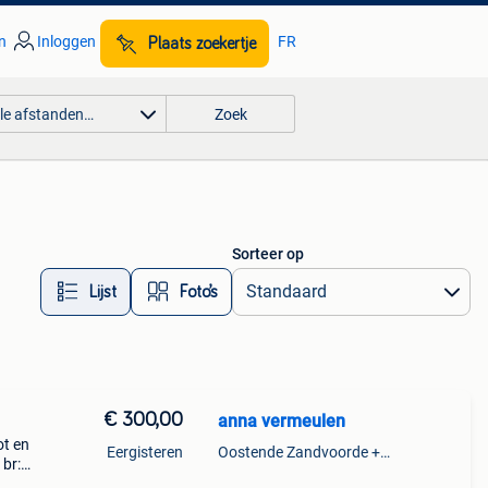
n
Inloggen
FR
Plaats zoekertje
lle afstanden…
Zoek
Sorteer op
Lijst
Foto’s
€ 300,00
anna vermeulen
ot en
Eergisteren
Oostende Zandvoorde +Oostende
 br:
t