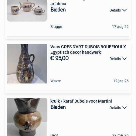
art deco
Bieden
Details
Brugge
17 aug 22
Vaas GRES D'ART DUBOIS BOUFFIOULX
Egyptisch decor handwerk
€ 95,00
Details
Wavre
12 jan 26
kruik / karaf Dubois voor Martini
Bieden
Details
Gent
29 mei 26