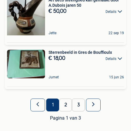
A.Dubois jaren 50
€ 50,00
Details
Jette
22 sep 19
Sterrenbeeld in Gres de Bouffioulx
€ 18,00
Details
Jumet
15 jun 26
1
2
3
Pagina 1 van 3