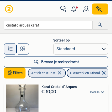
Antiek | Glaswerk en Kristal
Sorteer op
Alle afstanden…
Bewaar je zoekopdracht
Filters
Antiek en Kunst
Glaswerk en Kristal
V
Karaf Cristal d' Arques
€ 10,00
Details