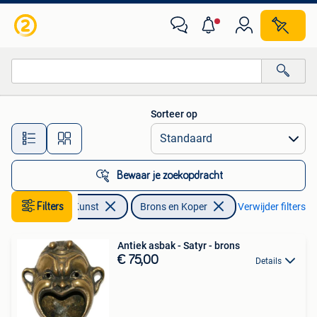
Antiek | Brons en Koper
Sorteer op
Alle afstanden…
Bewaar je zoekopdracht
Antiek en Kunst
Filters
Brons en Koper
Verwijder filters
Antiek asbak - Satyr - brons
€ 75,00
Details