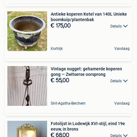
Antieke koperen Ketel van 140L Unieke
boomkuip/plantenbak
€ 175,00
Details
Kortrijk
Vandaag
Vintage nugget: gehamerde koperen
gong — Zwitserse oorsprong
€ 55,00
Details
Sint-Agatha-Berchem
Vandaag
Fotolijst in Lodewijk XVI-stijl, eind 19e
eeuw, in brons
€ 68,00
Details