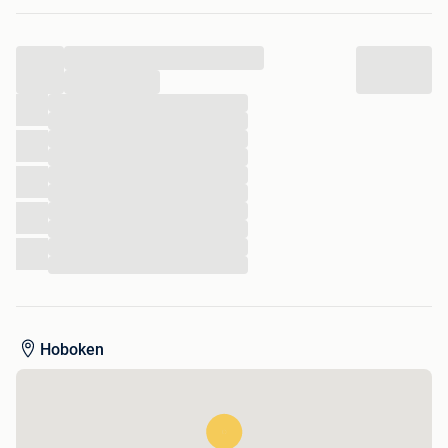
...
...
...
...
...
...
...
...
...
...
...
...
Hoboken