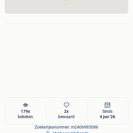
179x
2x
Sinds
bekeken
bewaard
4 jun '26
Zoekertjesnummer: m2406985086