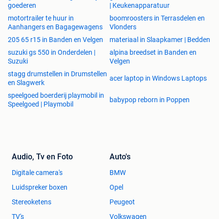
goederen
| Keukenapparatuur
motortrailer te huur in
boomroosters in Terrasdelen en
Aanhangers en Bagagewagens
Vlonders
205 65 r15 in Banden en Velgen
materiaal in Slaapkamer | Bedden
suzuki gs 550 in Onderdelen |
alpina breedset in Banden en
Suzuki
Velgen
stagg drumstellen in Drumstellen
acer laptop in Windows Laptops
en Slagwerk
speelgoed boerderij playmobil in
babypop reborn in Poppen
Speelgoed | Playmobil
Audio, Tv en Foto
Auto's
Digitale camera's
BMW
Luidspreker boxen
Opel
Stereoketens
Peugeot
TV's
Volkswagen