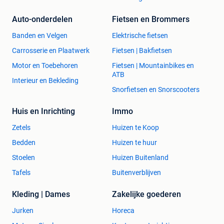
Auto-onderdelen
Fietsen en Brommers
Banden en Velgen
Elektrische fietsen
Carrosserie en Plaatwerk
Fietsen | Bakfietsen
Motor en Toebehoren
Fietsen | Mountainbikes en
ATB
Interieur en Bekleding
Snorfietsen en Snorscooters
Huis en Inrichting
Immo
Zetels
Huizen te Koop
Bedden
Huizen te huur
Stoelen
Huizen Buitenland
Tafels
Buitenverblijven
Kleding | Dames
Zakelijke goederen
Jurken
Horeca