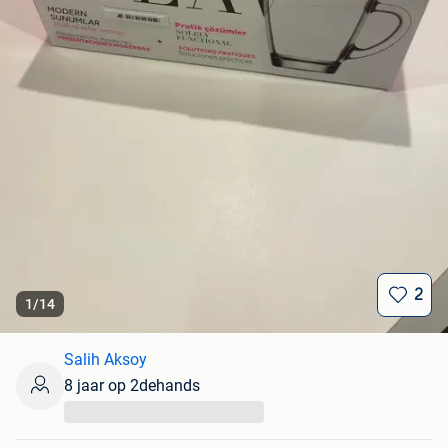
2
1
/
14
Salih Aksoy
8 jaar op 2dehands
...