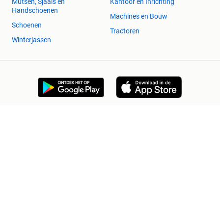
Mutsen, Sjaals en
Kantoor en Inrichting
Handschoenen
Machines en Bouw
Schoenen
Tractoren
Winterjassen
2dehands Zakelijk
Veilig en Succesvol
Help en info
Voorwaarden
Privacyverklaring
Cookiebeleid
Privacyvoorkeuren
Over 2dehands
Adevinta