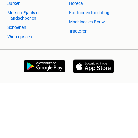
Jurken
Horeca
Mutsen, Sjaals en
Kantoor en Inrichting
Handschoenen
Machines en Bouw
Schoenen
Tractoren
Winterjassen
2dehands Zakelijk
Veilig en Succesvol
Help en info
Voorwaarden
Privacyverklaring
Cookiebeleid
Privacyvoorkeuren