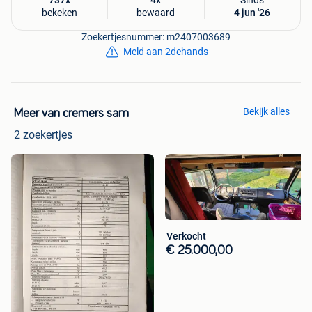
737x
4x
Sinds
bekeken
bewaard
4 jun '26
Zoekertjesnummer: m2407003689
Meld aan 2dehands
Bekijk alles
Meer van cremers sam
2 zoekertjes
Verkocht
€ 25.000,00