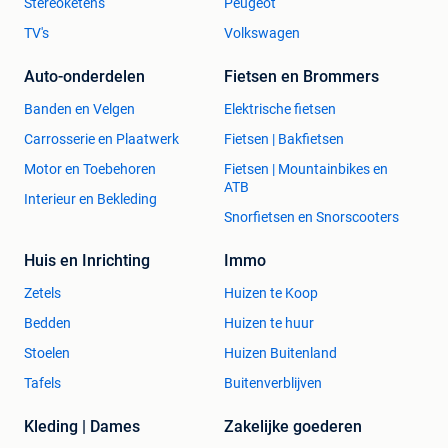
Stereoketens
Peugeot
TV's
Volkswagen
Auto-onderdelen
Fietsen en Brommers
Banden en Velgen
Elektrische fietsen
Carrosserie en Plaatwerk
Fietsen | Bakfietsen
Motor en Toebehoren
Fietsen | Mountainbikes en
ATB
Interieur en Bekleding
Snorfietsen en Snorscooters
Huis en Inrichting
Immo
Zetels
Huizen te Koop
Bedden
Huizen te huur
Stoelen
Huizen Buitenland
Tafels
Buitenverblijven
Kleding | Dames
Zakelijke goederen