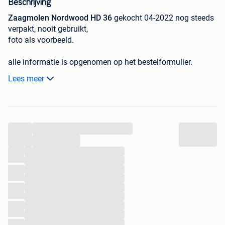
Beschrijving
Zaagmolen Nordwood HD 36
gekocht 04-2022 nog steeds
verpakt, nooit gebruikt,
foto als voorbeeld.
alle informatie is opgenomen op het bestelformulier.
- zaagtafel tot om 6m20 te bereiken.
Lees meer
- krasset voor de zaag om de boomstam netjes te maaken
voor de zaag
- 12 stabiliseer pooten
- 5 7/8 Nordwood-messen
...
...
...
...
...
...
...
...
...
...
...