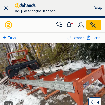
Bekijk
Bekijk deze pagina in de app
Terug
Bewaar
Delen
4
1
/
2