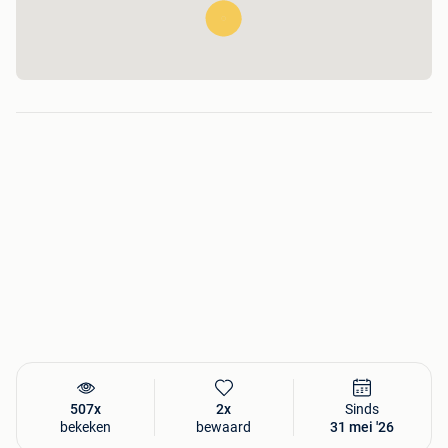
507x
2x
Sinds
bekeken
bewaard
31 mei '26