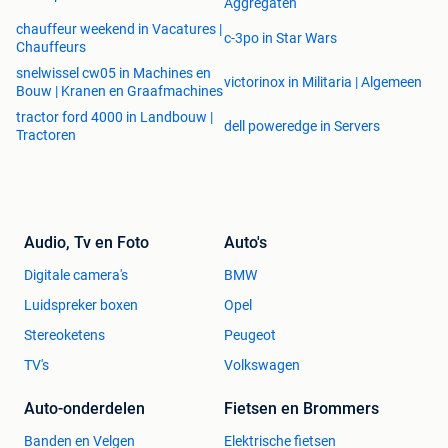
Aggregaten
chauffeur weekend in Vacatures |
c-3po in Star Wars
Chauffeurs
snelwissel cw05 in Machines en
victorinox in Militaria | Algemeen
Bouw | Kranen en Graafmachines
tractor ford 4000 in Landbouw |
dell poweredge in Servers
Tractoren
Audio, Tv en Foto
Auto's
Digitale camera's
BMW
Luidspreker boxen
Opel
Stereoketens
Peugeot
TV's
Volkswagen
Auto-onderdelen
Fietsen en Brommers
Banden en Velgen
Elektrische fietsen