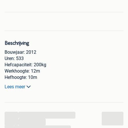
Beschrijving
Bouwjaar: 2012
Uren: 533
Hefcapaciteit: 200kg
Werkhoogte: 12m
Hefhoogte: 10m
Elektrisch
Lees meer
Prijs incl. BTW: € 8 470
Année de construction: 2012
Heures: 533
...
Capacité de levage: 200kg
Hauteur de travail: 12m
...
Hauteur de levage: 10m