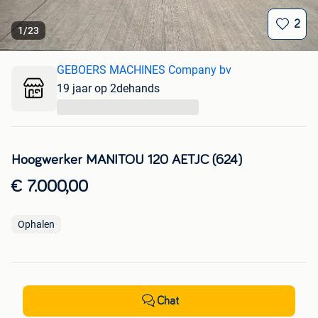
2
1
/
23
GEBOERS MACHINES Company bv
19 jaar op 2dehands
...
Hoogwerker MANITOU 120 AETJC (624)
€ 7.000,00
Ophalen
Chat