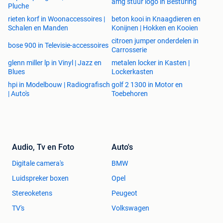
amg stuur logo in Besturing
Pluche
rieten korf in Woonaccessoires |
beton kooi in Knaagdieren en
Schalen en Manden
Konijnen | Hokken en Kooien
citroen jumper onderdelen in
bose 900 in Televisie-accessoires
Carrosserie
glenn miller lp in Vinyl | Jazz en
metalen locker in Kasten |
Blues
Lockerkasten
hpi in Modelbouw | Radiografisch
golf 2 1300 in Motor en
| Auto's
Toebehoren
Audio, Tv en Foto
Auto's
Digitale camera's
BMW
Luidspreker boxen
Opel
Stereoketens
Peugeot
TV's
Volkswagen