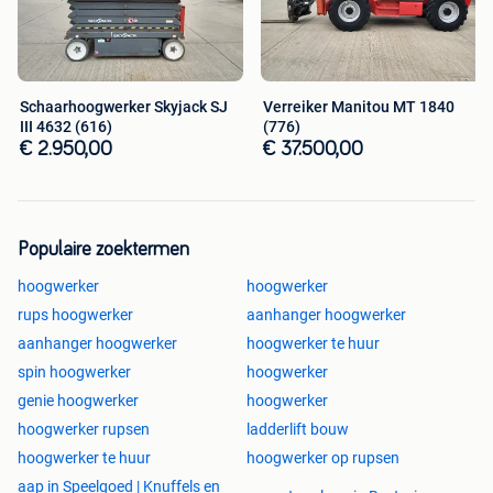
Schaarhoogwerker Skyjack SJ
Verreiker Manitou MT 1840
III 4632 (616)
(776)
€ 2.950,00
€ 37.500,00
Populaire zoektermen
hoogwerker
hoogwerker
rups hoogwerker
aanhanger hoogwerker
aanhanger hoogwerker
hoogwerker te huur
spin hoogwerker
hoogwerker
genie hoogwerker
hoogwerker
hoogwerker rupsen
ladderlift bouw
hoogwerker te huur
hoogwerker op rupsen
aap in Speelgoed | Knuffels en