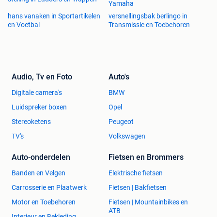
Yamaha
hans vanaken in Sportartikelen
versnellingsbak berlingo in
en Voetbal
Transmissie en Toebehoren
Audio, Tv en Foto
Auto's
Digitale camera's
BMW
Luidspreker boxen
Opel
Stereoketens
Peugeot
TV's
Volkswagen
Auto-onderdelen
Fietsen en Brommers
Banden en Velgen
Elektrische fietsen
Carrosserie en Plaatwerk
Fietsen | Bakfietsen
Motor en Toebehoren
Fietsen | Mountainbikes en
ATB
Interieur en Bekleding