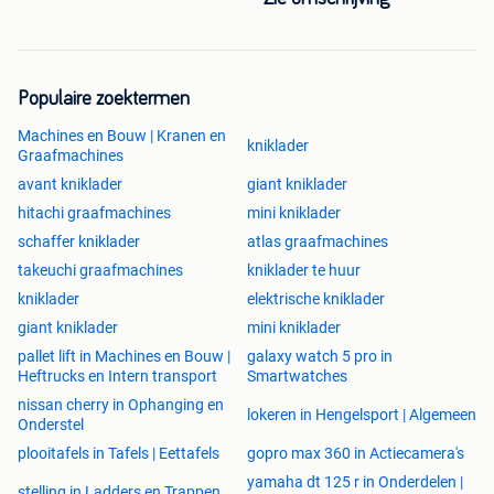
Populaire zoektermen
Machines en Bouw | Kranen en
kniklader
Graafmachines
avant kniklader
giant kniklader
hitachi graafmachines
mini kniklader
schaffer kniklader
atlas graafmachines
takeuchi graafmachines
kniklader te huur
kniklader
elektrische kniklader
giant kniklader
mini kniklader
pallet lift in Machines en Bouw |
galaxy watch 5 pro in
Heftrucks en Intern transport
Smartwatches
nissan cherry in Ophanging en
lokeren in Hengelsport | Algemeen
Onderstel
plooitafels in Tafels | Eettafels
gopro max 360 in Actiecamera's
yamaha dt 125 r in Onderdelen |
stelling in Ladders en Trappen