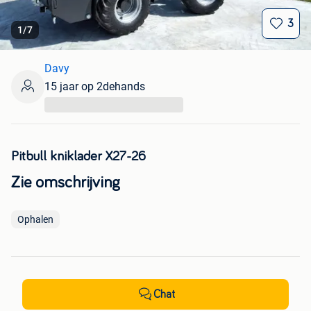
3
1
/
7
Davy
15 jaar op 2dehands
...
Pitbull kniklader X27-26
Zie omschrijving
Ophalen
Chat