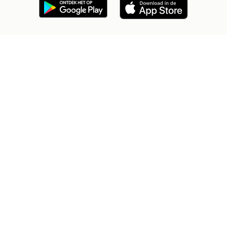
2dehands Zakelijk
Veilig en Succesvol
Help en info
Voorwaarden
Privacyverklaring
Cookiebeleid
Privacyvoorkeuren
Over 2dehands
Adevinta
Sitemap
2dehands is niet aansprakelijk voor (gevolg)schade die voortkomt
uit het gebruik van deze site, dan wel uit fouten of ontbrekende
functionaliteiten op deze site.
Copyright © 2026 Marktplaats B.V. Alle rechten voorbehouden.