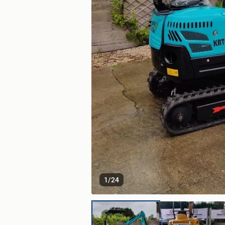
1
/
24