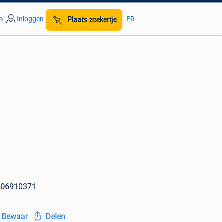
n
Inloggen
FR
Plaats zoekertje
406910371
Bewaar
Delen