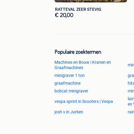
RATTEVAL ZEER STEVIG
€ 20,00
Populaire zoektermen
Machines en Bouw | Kranen en
min
Graafmachines
minigraver 1 ton
gra
graafmachine
hit
bobcat minigraver
min
lam
vespa sprint in Scooters | Vespa
en 
josh v in Jurken
rai