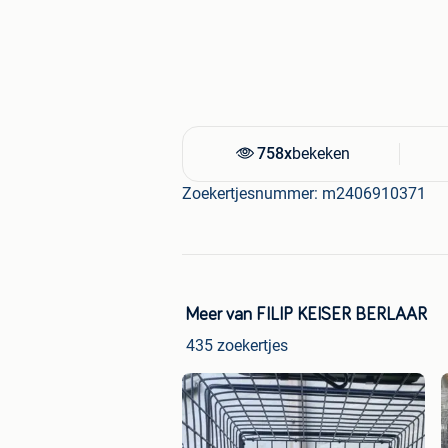
Directe invoer, eigen lever en hersteldi
tussenhandel.
758x
bekeken
Zoekertjesnummer: m2406910371
Meer van FILIP KEISER BERLAAR
435 zoekertjes