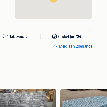
enst, 2 jaar garantie direct bij ons, koop zonder
11x
bewaard
Sinds
4 jun '26
Meld aan 2dehands