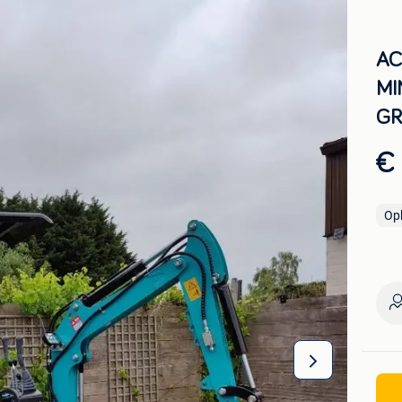
AC
MI
GR
€
Op