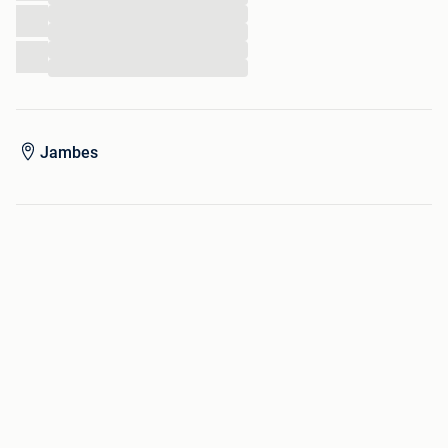
Enfuisseuse, rogneuse, pince croco, Gyrobroyeur
...
...
...
...
Jambes