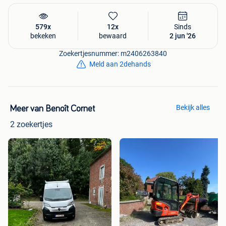
579x
12x
Sinds
bekeken
bewaard
2 jun '26
Zoekertjesnummer: m2406263840
Meld aan 2dehands
Bekijk alles
Meer van Benoît Cornet
2 zoekertjes