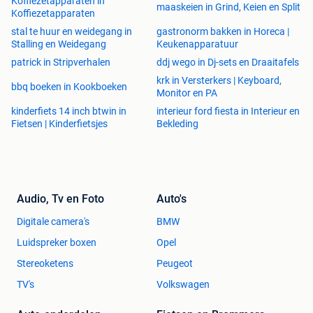
Koffiezetapparaten in
maaskeien in Grind, Keien en Split
Koffiezetapparaten
stal te huur en weidegang in
gastronorm bakken in Horeca |
Stalling en Weidegang
Keukenapparatuur
patrick in Stripverhalen
ddj wego in Dj-sets en Draaitafels
krk in Versterkers | Keyboard,
bbq boeken in Kookboeken
Monitor en PA
kinderfiets 14 inch btwin in
interieur ford fiesta in Interieur en
Fietsen | Kinderfietsjes
Bekleding
Audio, Tv en Foto
Auto's
Digitale camera's
BMW
Luidspreker boxen
Opel
Stereoketens
Peugeot
TV's
Volkswagen