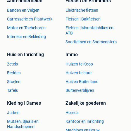
Auto-onderdelen
Fietsen en Brommers
Banden en Velgen
Elektrische fietsen
Carrosserie en Plaatwerk
Fietsen | Bakfietsen
Motor en Toebehoren
Fietsen | Mountainbikes en
ATB
Interieur en Bekleding
Snorfietsen en Snorscooters
Huis en Inrichting
Immo
Zetels
Huizen te Koop
Bedden
Huizen te huur
Stoelen
Huizen Buitenland
Tafels
Buitenverblijven
Kleding | Dames
Zakelijke goederen
Jurken
Horeca
Mutsen, Sjaals en
Kantoor en Inrichting
Handschoenen
Machines en Bouw