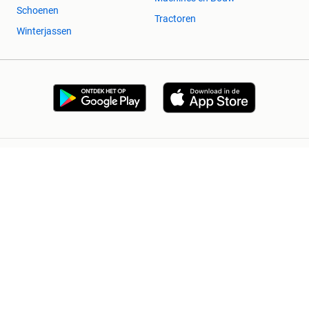
Schoenen
Tractoren
Winterjassen
2dehands Zakelijk
Veilig en Succesvol
Help en info
Voorwaarden
Privacyverklaring
Cookiebeleid
Privacyvoorkeuren
Over 2dehands
Adevinta
Sitemap