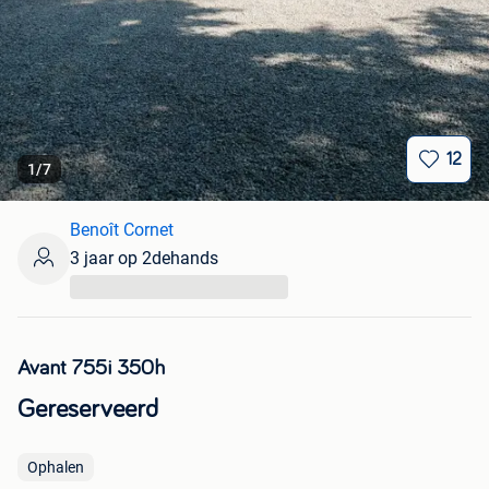
12
1
/
7
Benoît Cornet
3 jaar op 2dehands
...
Avant 755i 350h
Gereserveerd
Ophalen