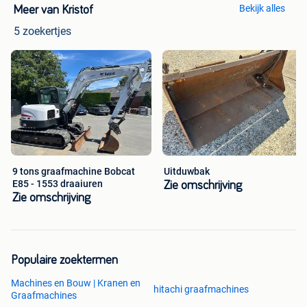
Bekijk alles
Meer van Kristof
5 zoekertjes
9 tons graafmachine Bobcat
Uitduwbak
E85 - 1553 draaiuren
Zie omschrijving
Zie omschrijving
Populaire zoektermen
Machines en Bouw | Kranen en
hitachi graafmachines
Graafmachines