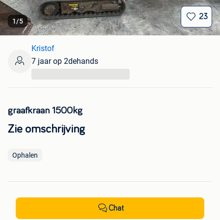
23
1
/
5
Kristof
7 jaar op 2dehands
...
graafkraan 1500kg
Zie omschrijving
Ophalen
Chat