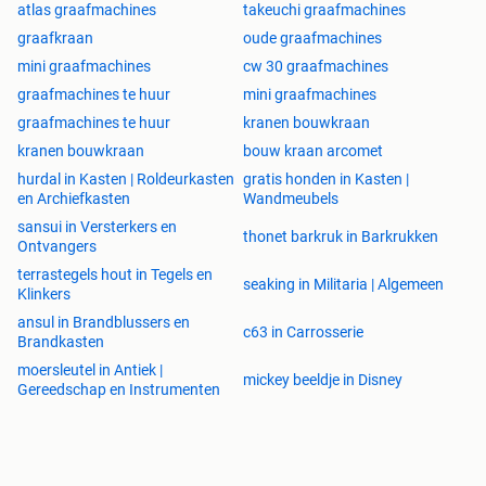
atlas graafmachines
takeuchi graafmachines
graafkraan
oude graafmachines
mini graafmachines
cw 30 graafmachines
graafmachines te huur
mini graafmachines
graafmachines te huur
kranen bouwkraan
kranen bouwkraan
bouw kraan arcomet
hurdal in Kasten | Roldeurkasten
gratis honden in Kasten |
en Archiefkasten
Wandmeubels
sansui in Versterkers en
thonet barkruk in Barkrukken
Ontvangers
terrastegels hout in Tegels en
seaking in Militaria | Algemeen
Klinkers
ansul in Brandblussers en
c63 in Carrosserie
Brandkasten
moersleutel in Antiek |
mickey beeldje in Disney
Gereedschap en Instrumenten