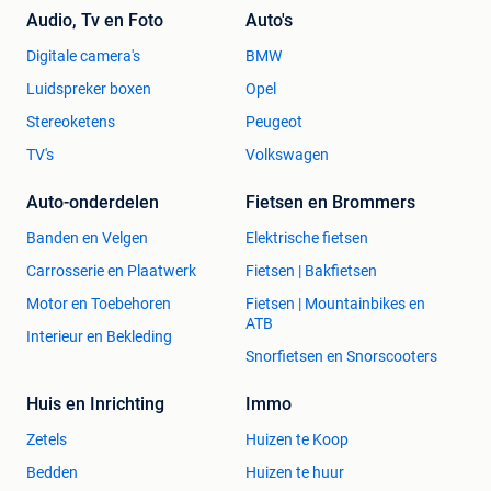
Audio, Tv en Foto
Auto's
Digitale camera's
BMW
Luidspreker boxen
Opel
Stereoketens
Peugeot
TV's
Volkswagen
Auto-onderdelen
Fietsen en Brommers
Banden en Velgen
Elektrische fietsen
Carrosserie en Plaatwerk
Fietsen | Bakfietsen
Motor en Toebehoren
Fietsen | Mountainbikes en
ATB
Interieur en Bekleding
Snorfietsen en Snorscooters
Huis en Inrichting
Immo
Zetels
Huizen te Koop
Bedden
Huizen te huur