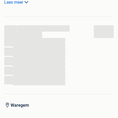
Lees meer
Oliekoppelingen voor boor, breekhamer, grijper etc
Oliekoeler
Halfautomatische snelwissel Klac C + 3 bakken
Wordt verkocht incl nazicht, onderhoud en garantie
...
voor alle info & prijs = bellen op 0479/911027
Minigraver - graafmachine - yanmar, kubota, takeuchi,
...
hitachi, airman, komatsu, terex, wacker, neuson, jcb,
...
...
sunward, caterpillar, kobelco, atlas
...
...
...
...
...
...
...
...
Waregem