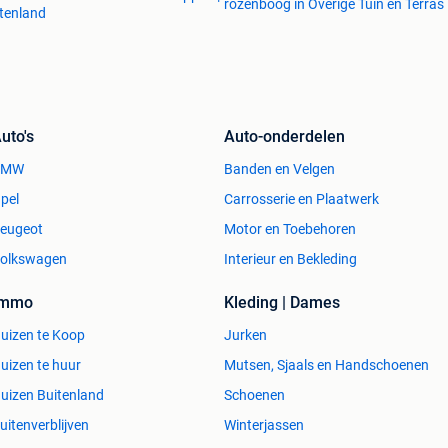
rozenboog in Overige Tuin en Terras
tenland
uto's
Auto-onderdelen
BMW
Banden en Velgen
pel
Carrosserie en Plaatwerk
eugeot
Motor en Toebehoren
olkswagen
Interieur en Bekleding
Immo
Kleding | Dames
uizen te Koop
Jurken
uizen te huur
Mutsen, Sjaals en Handschoenen
uizen Buitenland
Schoenen
uitenverblijven
Winterjassen