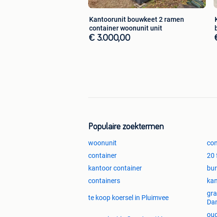
Kantoorunit bouwkeet 2 ramen
container woonunit unit
€ 3.000,00
Populaire zoektermen
woonunit
con
container
20 
kantoor container
bur
containers
kan
gra
te koop koersel in Pluimvee
Da
oud