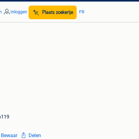
n
Inloggen
FR
Plaats zoekertje
6119
Bewaar
Delen