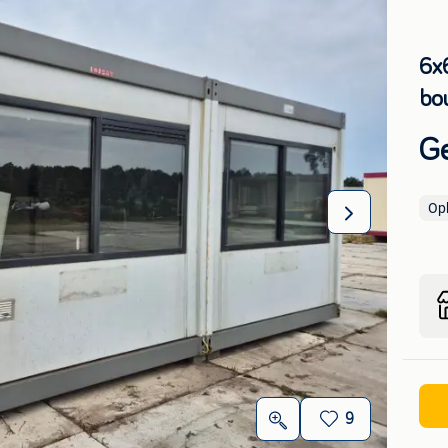
6x
bo
Ge
Op
9