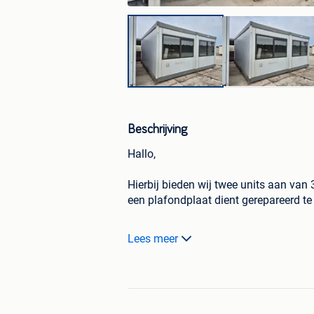
Beschrijving
Hallo,
Hierbij bieden wij twee units aan van
een plafondplaat dient gerepareerd te
Prijs is 4500 excl btw en transport.
Lees meer
Wij kunnen voor u het transport wel o
Wildenberg Units
0031651668318
Info@wildenbergunits.nl