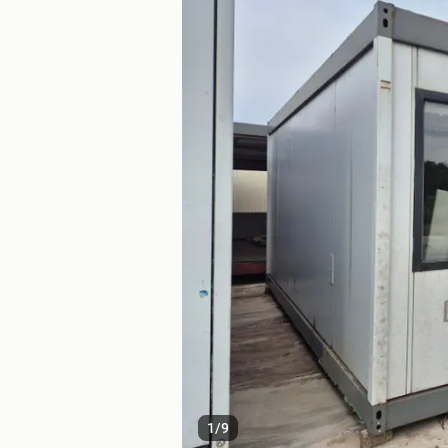
1
/
9