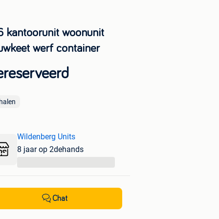
6 kantoorunit woonunit
uwkeet werf container
reserveerd
halen
Wildenberg Units
8 jaar op 2dehands
...
Chat