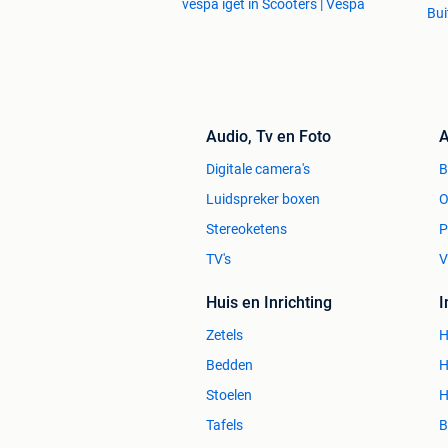
vespa iget in Scooters | Vespa
Bui
Audio, Tv en Foto
A
Digitale camera's
Luidspreker boxen
O
Stereoketens
P
TV's
V
Huis en Inrichting
Zetels
H
Bedden
H
Stoelen
H
Tafels
B