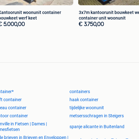
Kantoorunit woonunit container
3x7m kantoorunit bouwkeet w
bouwkeet werf keet
container unit woonunit
€ 5.000,00
€ 3.750,00
tainer*
containers
ft container
haak container
eau container
tijdelijke woonunit
toor container
metsersschragen in Steigers
nville in Fietsen | Dames |
spanje alicante in Buitenland
mesfietsen
e brieven in Brieven en Enveloppen |