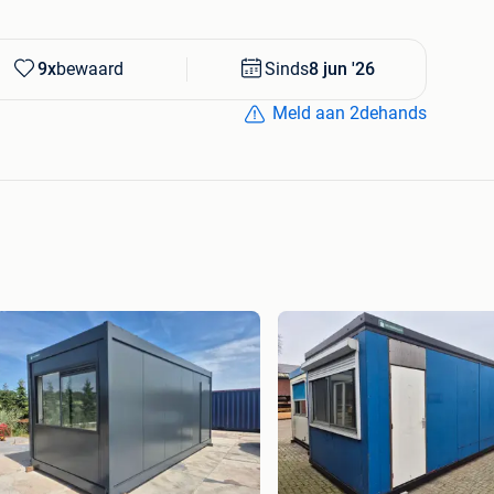
9x
bewaard
Sinds
8 jun '26
Meld aan 2dehands