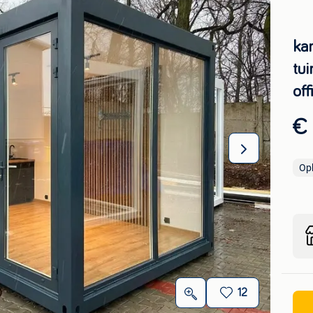
ka
tu
off
€
Op
12