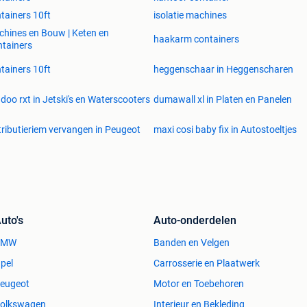
tainers 10ft
isolatie machines
hines en Bouw | Keten en
haakarm containers
tainers
tainers 10ft
heggenschaar in Heggenscharen
doo rxt in Jetski's en Waterscooters
dumawall xl in Platen en Panelen
tributieriem vervangen in Peugeot
maxi cosi baby fix in Autostoeltjes
uto's
Auto-onderdelen
BMW
Banden en Velgen
pel
Carrosserie en Plaatwerk
eugeot
Motor en Toebehoren
olkswagen
Interieur en Bekleding