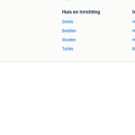
Huis en Inrichting
Zetels
H
Bedden
H
Stoelen
H
Tafels
B
2dehands Zakelijk
Veilig en Succ