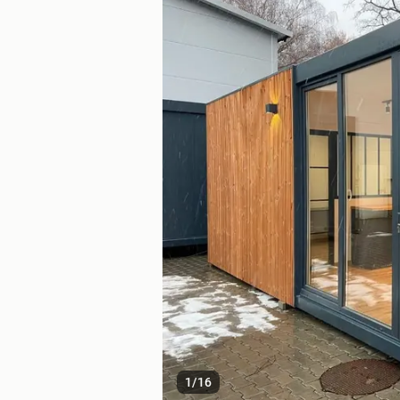
1
/
16