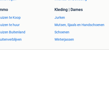
Immo
Kleding | Dames
uizen te Koop
Jurken
uizen te huur
Mutsen, Sjaals en Handschoenen
uizen Buitenland
Schoenen
uitenverblijven
Winterjassen
esvol
Help en info
Voorwaarden
Privacyverklaring
Over 2dehands
Adevinta
Sitemap