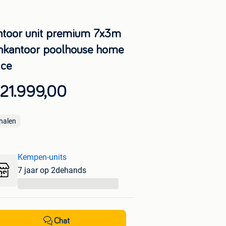
ntoor unit premium 7x3m
inkantoor poolhouse home
ice
 21.999,00
halen
Kempen-units
7 jaar op 2dehands
...
Chat