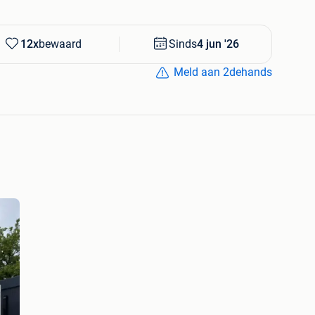
12x
bewaard
Sinds
4 jun '26
Meld aan 2dehands
dakbekleding (zeer akoestisch)
MO MODEL
, bureaucontainer, bureelunit, werfkeet, werfcontainer,
refab kantoor, tijdelijke kantoorruimte, 20ft container,
irect leverbaar.