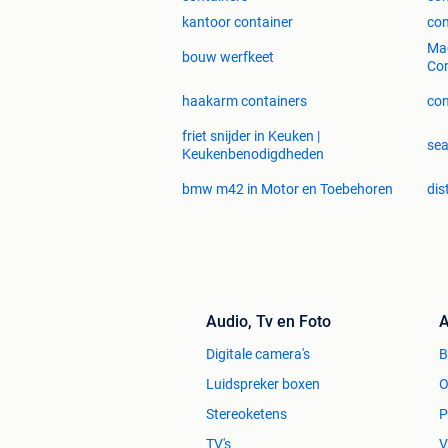
kantoor container
con
Mac
bouw werfkeet
Con
haakarm containers
con
friet snijder in Keuken |
sea
Keukenbenodigdheden
bmw m42 in Motor en Toebehoren
dis
Audio, Tv en Foto
A
Digitale camera's
Luidspreker boxen
O
Stereoketens
P
TV's
V