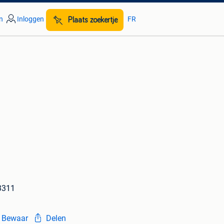
n
Inloggen
FR
Plaats zoekertje
3311
Bewaar
Delen