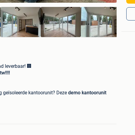
d leverbaar! 🏢
w!!!!
ig geïsoleerde kantoorunit? Deze
demo kantoorunit
r en ideaal als kantoor, poolhouse, bureel,
ë
aak