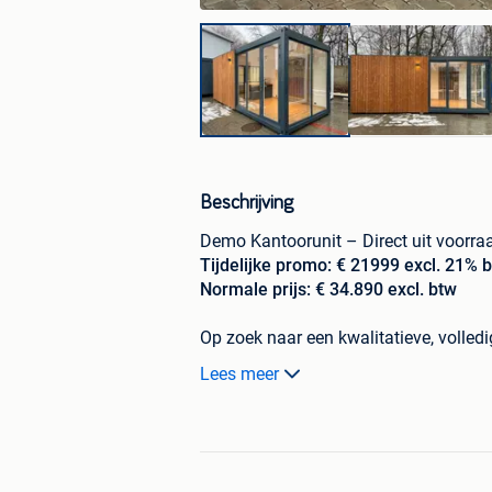
Beschrijving
Demo Kantoorunit – Direct uit voorraa
Tijdelijke promo: € 21999 excl. 21% bt
Normale prijs: € 34.890 excl. btw
Op zoek naar een kwalitatieve, volled
(7x3 m)
is direct uit voorraad leverbaa
Lees meer
praktijkruimte of tijdelijke werkruimte.
Bezichtigen mogelijk op afspraak
📍 Dennenlaan 12, 2340 Beerse, Belgi
🗓️ Maandag t.e.m. zaterdag op afspr