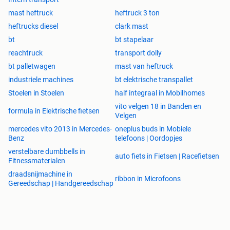
mast heftruck
heftruck 3 ton
heftrucks diesel
clark mast
bt
bt stapelaar
reachtruck
transport dolly
bt palletwagen
mast van heftruck
industriele machines
bt elektrische transpallet
Stoelen in Stoelen
half integraal in Mobilhomes
vito velgen 18 in Banden en
formula in Elektrische fietsen
Velgen
mercedes vito 2013 in Mercedes-
oneplus buds in Mobiele
Benz
telefoons | Oordopjes
verstelbare dumbbells in
auto fiets in Fietsen | Racefietsen
Fitnessmaterialen
draadsnijmachine in
ribbon in Microfoons
Gereedschap | Handgereedschap