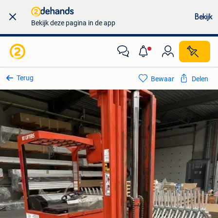
Bekijk
Bekijk deze pagina in de app
Terug
Bewaar
Delen