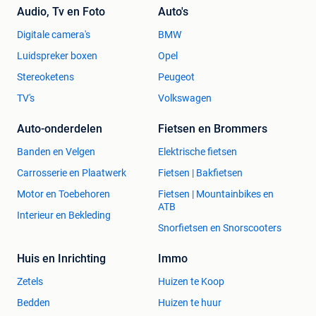
Audio, Tv en Foto
Auto's
Digitale camera's
BMW
Luidspreker boxen
Opel
Stereoketens
Peugeot
TV's
Volkswagen
Auto-onderdelen
Fietsen en Brommers
Banden en Velgen
Elektrische fietsen
Carrosserie en Plaatwerk
Fietsen | Bakfietsen
Motor en Toebehoren
Fietsen | Mountainbikes en
ATB
Interieur en Bekleding
Snorfietsen en Snorscooters
Huis en Inrichting
Immo
Zetels
Huizen te Koop
Bedden
Huizen te huur