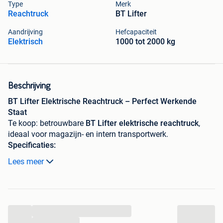
Type
Merk
Reachtruck
BT Lifter
Aandrijving
Hefcapaciteit
Elektrisch
1000 tot 2000 kg
Beschrijving
BT Lifter Elektrische Reachtruck – Perfect Werkende
Staat
Te koop: betrouwbare
BT Lifter elektrische reachtruck
,
ideaal voor magazijn- en intern transportwerk.
Specificaties:
Lees meer
Merk: BT Lifter
Type: Reachtruck
3-delige standaardmast
Hefhoogte:
5.400 mm
...
Hefcapaciteit:
1.350 kg
...