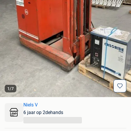
1
/
7
Niels V
6 jaar op 2dehands
...