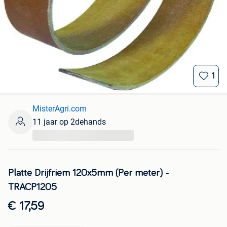
1
MisterAgri.com
11 jaar op 2dehands
...
Platte Drijfriem 120x5mm (Per meter) -
TRACP1205
€ 17,59