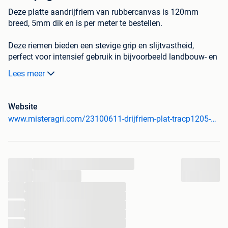
Deze platte aandrijfriem van rubbercanvas is 120mm
breed, 5mm dik en is per meter te bestellen.
Deze riemen bieden een stevige grip en slijtvastheid,
perfect voor intensief gebruik in bijvoorbeeld landbouw- en
industriële machines.
Lees meer
Met hun hoge treksterkte en stabiele werking onder
belasting zijn ze betrouwbaar en onderhoudsvriendelijk - de
ideale oplossing voor een efficiënte aandrijving.
Website
www.misteragri.com/23100611-drijfriem-plat-tracp1205-120x5-per-meter
Omdat deze riemen per meter voor u worden afgesneden
kunnen ze niet worden geretourneerd.
Wilt u meer weten over dit product? Bezoek dan onze
...
website via onderstaande link of neem gerust contact met
...
ons op (via 0031 85 40 139 40 of info@misteragri.com),
...
dan helpen wij u graag verder.
...
...
Waarom kiezen voor Mister Agri?
...
...
- Levering door heel europa