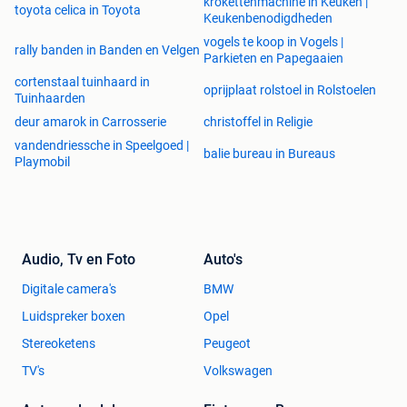
krokettenmachine in Keuken |
toyota celica in Toyota
Keukenbenodigdheden
vogels te koop in Vogels |
rally banden in Banden en Velgen
Parkieten en Papegaaien
cortenstaal tuinhaard in
oprijplaat rolstoel in Rolstoelen
Tuinhaarden
deur amarok in Carrosserie
christoffel in Religie
vandendriessche in Speelgoed |
balie bureau in Bureaus
Playmobil
Audio, Tv en Foto
Auto's
Digitale camera's
BMW
Luidspreker boxen
Opel
Stereoketens
Peugeot
TV's
Volkswagen