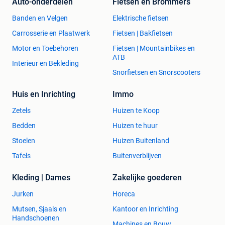
Auto-onderdelen
Fietsen en Brommers
Banden en Velgen
Elektrische fietsen
Carrosserie en Plaatwerk
Fietsen | Bakfietsen
Motor en Toebehoren
Fietsen | Mountainbikes en
ATB
Interieur en Bekleding
Snorfietsen en Snorscooters
Huis en Inrichting
Immo
Zetels
Huizen te Koop
Bedden
Huizen te huur
Stoelen
Huizen Buitenland
Tafels
Buitenverblijven
Kleding | Dames
Zakelijke goederen
Jurken
Horeca
Mutsen, Sjaals en
Kantoor en Inrichting
Handschoenen
Machines en Bouw