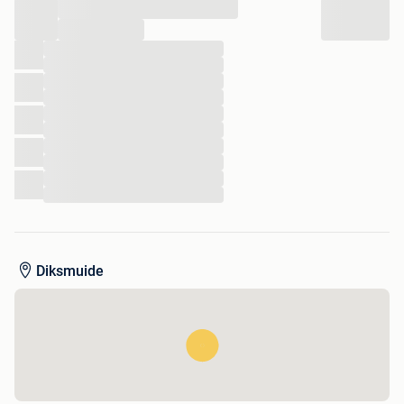
...
...
...
...
...
...
...
...
...
...
...
...
Diksmuide