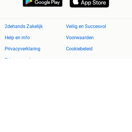
2dehands Zakelijk
Veilig en Succesvol
Help en info
Voorwaarden
Privacyverklaring
Cookiebeleid
Privacyvoorkeuren
Over 2dehands
Adevinta
Sitemap
2dehands is niet aansprakelijk voor (gevolg)schade die voortkomt
uit het gebruik van deze site, dan wel uit fouten of ontbrekende
functionaliteiten op deze site.
Copyright © 2026 Marktplaats B.V. Alle rechten voorbehouden.