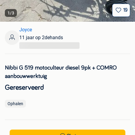
19
1
/
3
Joyce
11 jaar op 2dehands
...
Nibbi G 519 motoculteur diesel 9pk + COMRO
aanbouwwerktuig
Gereserveerd
Ophalen