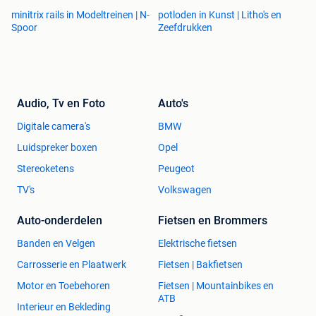
minitrix rails in Modeltreinen | N-
potloden in Kunst | Litho's en
Spoor
Zeefdrukken
Audio, Tv en Foto
Auto's
Digitale camera's
BMW
Luidspreker boxen
Opel
Stereoketens
Peugeot
TV's
Volkswagen
Auto-onderdelen
Fietsen en Brommers
Banden en Velgen
Elektrische fietsen
Carrosserie en Plaatwerk
Fietsen | Bakfietsen
Motor en Toebehoren
Fietsen | Mountainbikes en
ATB
Interieur en Bekleding