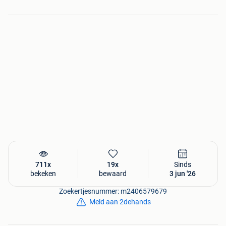
711x
19x
Sinds
bekeken
bewaard
3 jun '26
Zoekertjesnummer: m2406579679
Meld aan 2dehands