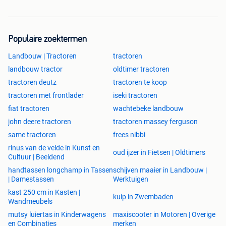
Populaire zoektermen
Landbouw | Tractoren
tractoren
landbouw tractor
oldtimer tractoren
tractoren deutz
tractoren te koop
tractoren met frontlader
iseki tractoren
fiat tractoren
wachtebeke landbouw
john deere tractoren
tractoren massey ferguson
same tractoren
frees nibbi
rinus van de velde in Kunst en
oud ijzer in Fietsen | Oldtimers
Cultuur | Beeldend
handtassen longchamp in Tassen
schijven maaier in Landbouw |
| Damestassen
Werktuigen
kast 250 cm in Kasten |
kuip in Zwembaden
Wandmeubels
mutsy luiertas in Kinderwagens
maxiscooter in Motoren | Overige
en Combinaties
merken