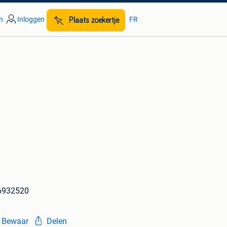
n
Inloggen
FR
Plaats zoekertje
6932520
Bewaar
Delen