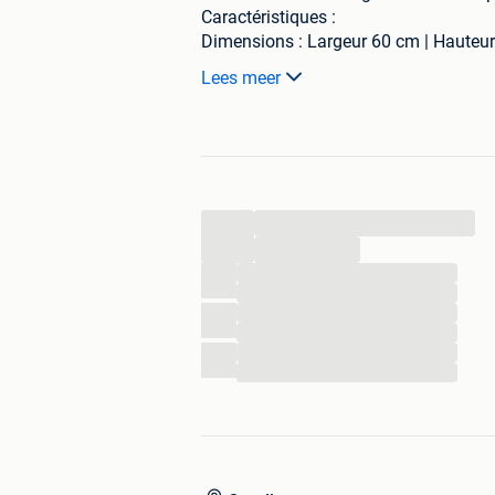
Caractéristiques :
Dimensions : Largeur 60 cm | Hauteur
Équipement inclus : Panneau de bras
Lees meer
horizontal.
Sécurité : Porte vitrée avec serrure (clé
État : Très propre, matériel pro de mar
Remise en main propre et à démonter
...
...
...
...
...
...
...
...