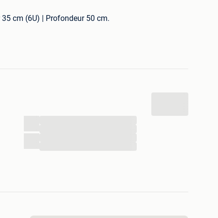
 35 cm (6U) | Profondeur 50 cm.
sage professionnel Molex 24 ports RJ45 + Guide-câbles
s fournies) et mise à la terre installée.
que Saifor.
 soi-même à Overijse
...
...
...
...