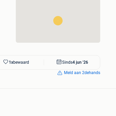
1x
bewaard
Sinds
4 jun '26
Meld aan 2dehands