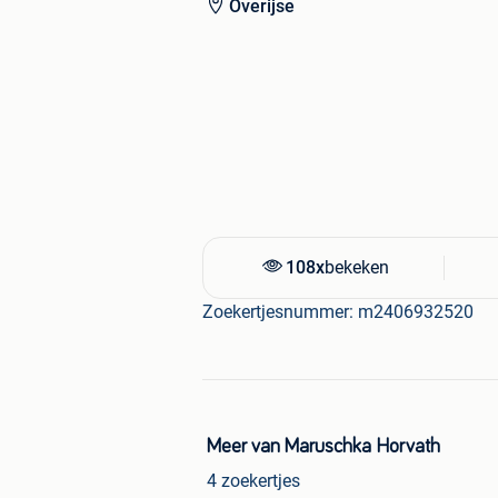
Overijse
108x
bekeken
Zoekertjesnummer: m2406932520
Meer van Maruschka Horvath
4 zoekertjes