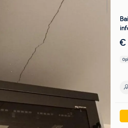
Ba
in
€
Op