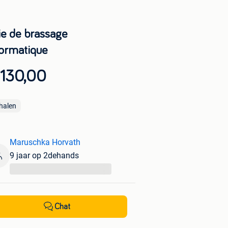
ie de brassage
formatique
 130,00
halen
Maruschka Horvath
9 jaar op 2dehands
...
Chat