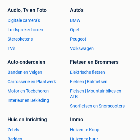
Audio, Tv en Foto
Auto's
Digitale camera's
BMW
Luidspreker boxen
Opel
Stereoketens
Peugeot
TV's
Volkswagen
Auto-onderdelen
Fietsen en Brommers
Banden en Velgen
Elektrische fietsen
Carrosserie en Plaatwerk
Fietsen | Bakfietsen
Motor en Toebehoren
Fietsen | Mountainbikes en
ATB
Interieur en Bekleding
Snorfietsen en Snorscooters
Huis en Inrichting
Immo
Zetels
Huizen te Koop
Bedden
Huizen te huur