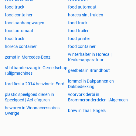
40.445,00 excl. BTW (indien u een Belgische BTW nr heeft
food truck
food automaat
wordt er geen BTW in rekening gebracht)
food container
horeca sint truiden
food aanhangwagen
food truck
https:
foodtrailers.eu/product/foodtrailer-star-foodtrailer-ft-
food automaat
food trailer
436-4500-mm
/
food truck
food printer
Meer informatie
horeca container
food container
CBG.Foodtrailers.eu
winterhalter in Horeca |
zemst in Mercedes-Benz
Verrijn Stuartweg 8
Keukenapparatuur
4462 GE GOES (vlakbij Terneuzen)
stihl bandenzaag in Gereedschap
geetbets in Brandhout
Tel. 0031 113 211682
| Slijpmachines
info@foodtrailers.eu
lommel in Dakpannen en
ford fiesta 2014 benzine in Ford
Dakbedekking
plastic speelgoed dieren in
voorvork derbi in
Speelgoed | Actiefiguren
Brommeronderdelen | Algemeen
bewaren in Woonaccessoires |
brew in Taal | Engels
Overige