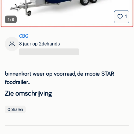
1
1
/
8
CBG
8 jaar op 2dehands
...
binnenkort weer op voorraad, de mooie STAR
foodrailer..
Zie omschrijving
Ophalen