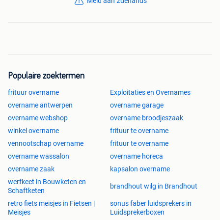
Meld aan 2dehands
sleutelhangers of sleutelhangerlussen.
Machines:
- Een hittepers inclusief complete lettersets en folies voor
het personaliseren van producten. Hiermee druk je namen,
teksten en logo's in het leer — dit is wat elk product uniek
en persoonlijk maakt.
Populaire zoektermen
-Twee bevestigingsmachines voor het aanbrengen van
ringen en drukknopen.
frituur overname
Exploitaties en Overnames
overname antwerpen
overname garage
Materialen en accessoires:
overname webshop
overname broodjeszaak
- Grote collectie clipjes, sleutelringen, bedels en
winkel overname
frituur te overname
bevestigingsmateriaal.
vennootschap overname
frituur te overname
- Verpakkingsmateriaal (zakjes, kaartjes).
overname wassalon
overname horeca
- Alles op voorraad om direct honderden producten af te
maken en te verzenden.
overname zaak
kapsalon overname
werfkeet in Bouwketen en
brandhout wilg in Brandhout
Website als basis:
Schaftketen
Een zelfgebouwde webshop op
retro fiets meisjes in Fietsen |
sonus faber luidsprekers in
WordPress/WooCommerce, volledig ingericht met
Meisjes
Luidsprekerboxen