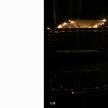
1
/
8