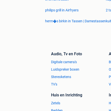
philips grill in Airfryers
2 t
herm�s birkin in Tassen | Damestassen
kui
Audio, Tv en Foto
A
Digitale camera's
Luidspreker boxen
O
Stereoketens
P
TV's
V
Huis en Inrichting
Zetels
H
Bedden
H