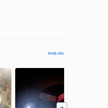
Bekijk alles
Scalectrix slot cars
€ 480,00