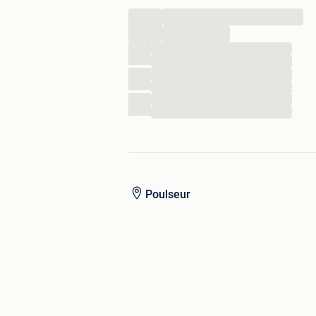
...
...
...
...
...
...
...
...
Poulseur