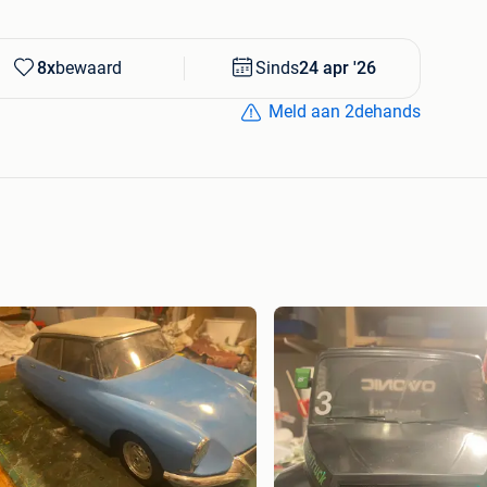
8x
bewaard
Sinds
24 apr '26
Meld aan 2dehands