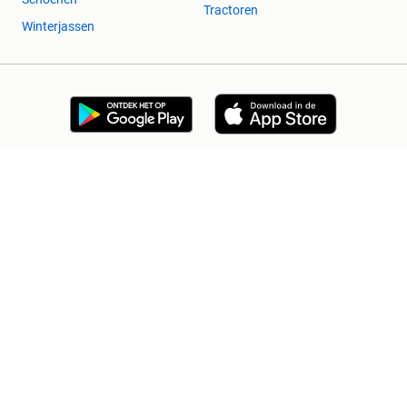
Tractoren
Winterjassen
2dehands Zakelijk
Veilig en Succesvol
Help en info
Voorwaarden
Privacyverklaring
Cookiebeleid
Privacyvoorkeuren
Over 2dehands
Adevinta
Sitemap