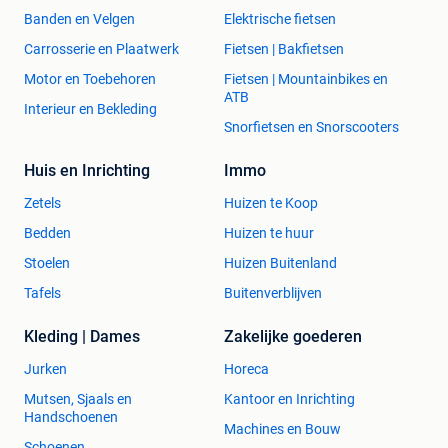
Banden en Velgen
Elektrische fietsen
Carrosserie en Plaatwerk
Fietsen | Bakfietsen
Motor en Toebehoren
Fietsen | Mountainbikes en
ATB
Interieur en Bekleding
Snorfietsen en Snorscooters
Huis en Inrichting
Immo
Zetels
Huizen te Koop
Bedden
Huizen te huur
Stoelen
Huizen Buitenland
Tafels
Buitenverblijven
Kleding | Dames
Zakelijke goederen
Jurken
Horeca
Mutsen, Sjaals en
Kantoor en Inrichting
Handschoenen
Machines en Bouw
Schoenen