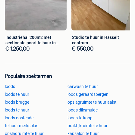
Industriehal 200m2 met
Studio te huur in Hasselt
sectionale poort te huur in
centrum
Bilzen
€ 1.250,00
€ 550,00
Populaire zoektermen
loods
carwash te huur
loods te huur
loods geraardsbergen
loods brugge
opslagruimte te huur aalst
loods te huur
loods diksmuide
loods oostende
loods te koop
te huur merksplas
praktijkruimte te huur
opslagruimte te huur
kapsalon te huur