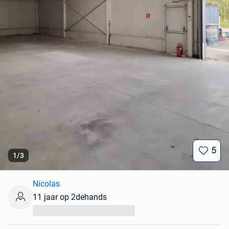
5
1
/
3
Nicolas
11 jaar op 2dehands
...