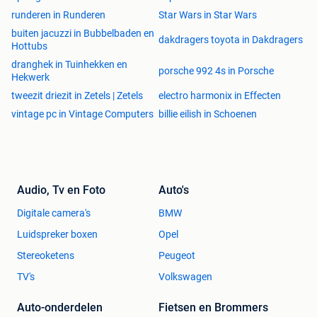
runderen in Runderen
Star Wars in Star Wars
buiten jacuzzi in Bubbelbaden en
dakdragers toyota in Dakdragers
Hottubs
dranghek in Tuinhekken en
porsche 992 4s in Porsche
Hekwerk
tweezit driezit in Zetels | Zetels
electro harmonix in Effecten
vintage pc in Vintage Computers
billie eilish in Schoenen
Audio, Tv en Foto
Auto's
Digitale camera's
BMW
Luidspreker boxen
Opel
Stereoketens
Peugeot
TV's
Volkswagen
Auto-onderdelen
Fietsen en Brommers