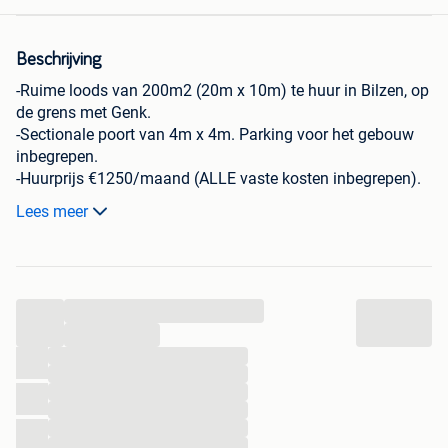
Beschrijving
-Ruime loods van 200m2 (20m x 10m) te huur in Bilzen, op
de grens met Genk.
-Sectionale poort van 4m x 4m. Parking voor het gebouw
inbegrepen.
-Huurprijs €1250/maand (ALLE vaste kosten inbegrepen).
-Beschikbaar in overleg met huidige huurder. (Flexibel)
Lees meer
-Stuur een berichtje voor meer informatie of een
bezichtiging.
...
...
...
...
...
...
...
...