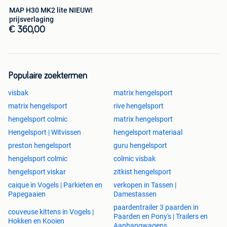
MAP H30 MK2 lite NIEUW!
prijsverlaging
€ 360,00
Populaire zoektermen
visbak
matrix hengelsport
matrix hengelsport
rive hengelsport
hengelsport colmic
matrix hengelsport
Hengelsport | Witvissen
hengelsport materiaal
preston hengelsport
guru hengelsport
hengelsport colmic
colmic visbak
hengelsport viskar
zitkist hengelsport
caique in Vogels | Parkieten en
verkopen in Tassen |
Papegaaien
Damestassen
paardentrailer 3 paarden in
couveuse kittens in Vogels |
Paarden en Pony's | Trailers en
Hokken en Kooien
Aanhangwagens