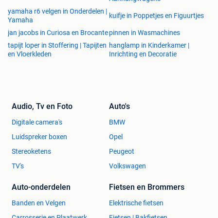
yamaha r6 velgen in Onderdelen |
kuifje in Poppetjes en Figuurtjes
Yamaha
jan jacobs in Curiosa en Brocante
pinnen in Wasmachines
tapijt loper in Stoffering | Tapijten
hanglamp in Kinderkamer |
en Vloerkleden
Inrichting en Decoratie
Audio, Tv en Foto
Auto's
Digitale camera's
BMW
Luidspreker boxen
Opel
Stereoketens
Peugeot
TV's
Volkswagen
Auto-onderdelen
Fietsen en Brommers
Banden en Velgen
Elektrische fietsen
Carrosserie en Plaatwerk
Fietsen | Bakfietsen